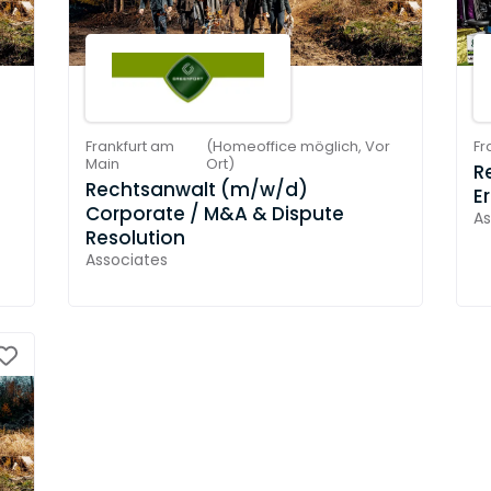
Frankfurt am
(
Homeoffice möglich,
Vor
Fr
Main
Ort
)
R
Rechtsanwalt (m/w/d)
E
Corporate / M&A & Dispute
As
Resolution
Associates