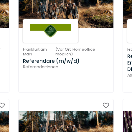
r
Frankfurt am
(
Vor Ort,
Homeoffice
Fr
Main
möglich
)
R
Referendare (m/w/d)
E
Referendar:innen
D
As