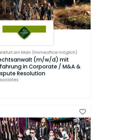
ankfurt am Main
(
Homeoffice möglich
)
echtsanwalt (m/w/d) mit
rfahrung in Corporate / M&A &
ispute Resolution
sociates