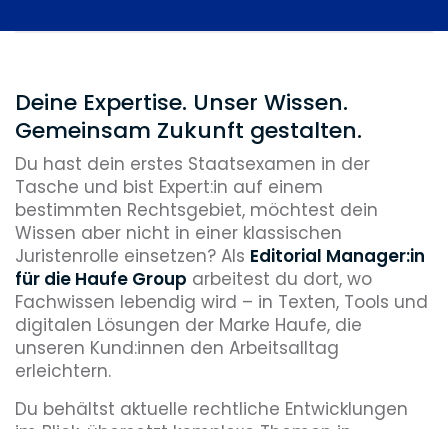
1990
Online-Angebote
Deine Expertise. Unser Wissen.
Das Portfolio wird um kostenpflichtige
Online-Angebote ergänzt. Unter der
Gemeinsam Zukunft gestalten.
BTX-Nummer *33933# können sich
Du hast dein erstes Staatsexamen in der
Nutzer:innen einwählen, im System
Tasche und bist Expert:in auf einem
Nachrichten hinterlassen und
bestimmten Rechtsgebiet, möchtest dein
Fachinformationen abrufen. Bezahlt wird
Wissen aber nicht in einer klassischen
über die Telefonrechnung mit 40
Juristenrolle einsetzen? Als
Editorial Manager:in
Pfennig pro Minute.
für die Haufe Group
arbeitest du dort, wo
1993
Fachwissen lebendig wird – in Texten, Tools und
digitalen Lösungen der Marke Haufe, die
Lexware
unseren Kund:innen den Arbeitsalltag
Das Unternehmen beteiligt sich am
erleichtern.
Freiburger Start-up Lexware. Lexware ist
eine Softwareschmiede und bietet eine
Du behältst aktuelle rechtliche Entwicklungen
elektronische Reisekosten-abrechnung
im Blick, übersetzt komplexe Themen in