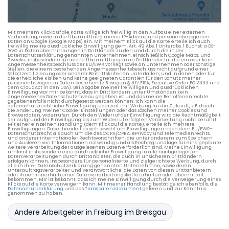
Mit meinem Klick auf die Karte willige ich freiwillig in den Aufbau einer externen
Verbindung, sowie in die Übermittlung meine IP-Adresse und personenbezogenen
Daten an Google (Google Maps) ein. Mit meinem Klick auf die Karte erteile ich auch
freiwillig meine ausdrückliche Einwilligung gem. Art. 49 Abs. 1 Unterabs. 1 Buchst. a DS-
GVO in Datenübermittlungen in Drittländer zu den und durch die in der
Datenschutzerklärung genannten Unternehmen, einschließlich Google Maps, und
Zwecke, insbesondere für solche Übermittlungen an Drittländer für die ein oder kein
Angemessenheitsbeschluss der EU/EWR vorliegt sowie an Unternehmen oder sonstige
Stellen, die einem bestehenden Angemessenheitsbeschluss nicht aufgrund einer
Selbstzertifizierung oder anderer Beitrittskriterien unterfallen, und in denen oder für
die erhebliche Risiken und keine geeigneten Garantien für den Schutz meiner
personenbezogenen Daten bestehen (z.B. wegen § 702 FISA, Executive Order EO12333 und
dem CloudAct in den USA). Bei Abgabe meiner freiwilligen und ausdrücklichen
Einwilligung war mir bekannt, dass in Drittländern unter Umständen kein
angemessenes Datenschutzniveau gegeben ist und das meine Betroffenenrechte
gegebenenfalls nicht durchgesetzt werden können. Ich kann die
datenschutzrechtliche Einwilligung jederzeit mit Wirkung für die Zukunft, z.B. durch
die Änderung meiner Cookie-Einstellungen oder das Löschen meiner Cookies und
Browserdaten, widerrufen. Durch den Widerruf der Einwilligung wird die Rechtmäßigkeit
der aufgrund der Einwilligung bis zum Widerruf erfolgten Verarbeitung nicht berührt.
Mit einer einzelnen Handlung (dem Klick auf die Karte), erteile ich mehrere
Einwilligungen. Dabei handelt es sich sowohl um Einwilligungen nach dem EU/EWR-
Datenschutzrecht als auch um die des CCPA/CPRA, ePrivacy und Telemedienrechts,
und anderer internationaler Rechtsvorschriften, die unter anderem zum Speichern
und Auslesen von Informationen notwendig und als Rechtsgrundlage für eine geplante
weitere Verarbeitung der ausgelesenen Daten erforderlich sind. Meine Einwilligung
umfasst insbesondere eine ausdrückliche Einwilligung in alle nachgelagerten
Datenverarbeitungen durch Drittanbieter, die auch in unsicheren Drittländern
erfolgen können, insbesondere für personalisierte und zielgerichtete Werbung, durch
alle in ihrer Datenschutzerklärung genannten Unternehmen, sowie deren
Unterauftragsverarbeiter und Verantwortliche, die Daten von diesen Drittanbietern
oder ihnen innerhalb einer Datenverarbeitungskette erhalten oder übermittelt
bekommen. Mir ist bekannt, dass ich meine Einwilligung durch die Verweigerung eines
Klicks auf die Karte verweigern kann. Mit meiner Handlung bestätige ich ebenfalls, die
Datenschutzerklärung
und das
Transparenzdokument
gelesen und zur Kenntnis
genommen zu haben.
Andere Arbeitgeber in Freiburg im Breisgau