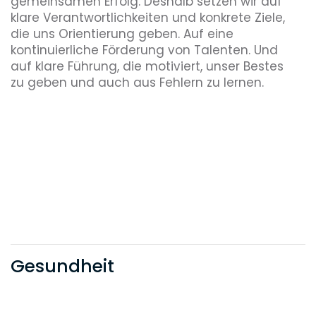
gemeinsamen Erfolg. Deshalb setzen wir auf
klare Verantwortlichkeiten und konkrete Ziele,
Nachhaltigkeit wird in der
die uns Orientierung geben. Auf eine
Unternehmensstrategie verankert. Die
kontinuierliche Förderung von Talenten. Und
Haufe Group begibt sich auf den Weg
auf klare Führung, die motiviert, unser Bestes
der Klimaneutralität.
zu geben und auch aus Fehlern zu lernen.
2024
Redesign
Die Corporate Brand Haufe Group wird
zur übergeordneten Arbeitgebermarke
für die Unternehmensgruppe. Die
Business-Marken werden neu positioniert
und gestaltet.
2025
Gesundheit
KI
Mit der fortlaufenden Entwicklung von