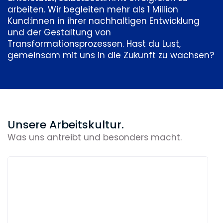
Rumänien
arbeiten. Wir begleiten mehr als 1 Million
Kund:innen in ihrer nachhaltigen Entwicklung
Der Entwicklungsstandort Timișoara
und der Gestaltung von
(Rumänien) wird eröffnet.
Transformationsprozessen. Hast du Lust,
2016
gemeinsam mit uns in die Zukunft zu wachsen?
Spanien
In Barcelona entsteht ein neuer
Software-Entwicklungsbereich.
2021
Unsere Arbeitskultur.
Hybrides arbeiten
Was uns antreibt und besonders macht.
Mit dem hybriden Arbeitsmodell
entscheiden Teams gemeinsam mit
ihren Führungsverantwortlichen, ob sie
im Büro oder remote arbeiten.
2022
Moderne Arbeitswelten