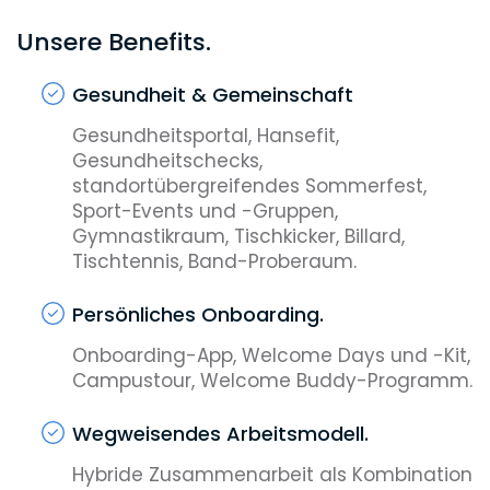
Künstlicher Intelligenz bricht die Haufe
Group in eine neue Ära auf, in der
Unsere Benefits.
Maschinen nicht nur Werkzeuge sind,
sondern eigenständig entscheiden,
Gesundheit & Gemeinschaft
lernen und handeln können.
Gesundheitsportal, Hansefit,
Gesundheitschecks,
standortübergreifendes Sommerfest,
Sport-Events und -Gruppen,
Gymnastikraum, Tischkicker, Billard,
Tischtennis, Band-Proberaum.
Persönliches Onboarding.
Onboarding-App, Welcome Days und -Kit,
Campustour, Welcome Buddy-Programm.
Wegweisendes Arbeitsmodell.
Hybride Zusammenarbeit als Kombination