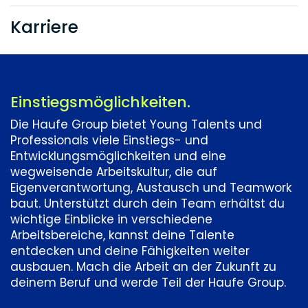
Innerhalb von zwei Jahren werden über
Karriere
84.000 Abonnent:innen gewonnen. Der
Verlag ebnet sich so den Weg in die
Personalabteilungen von Unternehmen
– ein Geschäftsfeld, in dem die Haufe
Group bis heute erfolgreich ist.
Einstiegsmöglichkeiten.
1978
Die Haufe Group bietet Young Talents und
Haufe Seminare
Professionals viele Einstiegs- und
Entwicklungsmöglichkeiten und eine
Mit den „Haufe Seminaren“ werden
wegweisende Arbeitskultur, die auf
erstmals Fortbildungen angeboten. Die
Eigenverantwortung, Austausch und Teamwork
Haufe Akademie entsteht.
baut. Unterstützt durch dein Team erhältst du
1979
wichtige Einblicke in verschiedene
Bildschirmtext (BTX)
Arbeitsbereiche, kannst deine Talente
entdecken und deine Fähigkeiten weiter
Als eines der ersten deutschen
ausbauen. Mach die Arbeit an der Zukunft zu
Unternehmen nimmt der Verlag an
deinem Beruf und werde Teil der Haufe Group.
Feldversuchen mit Bildschirmtext (BTX) –
einem der Vorläufer des Internets – teil.