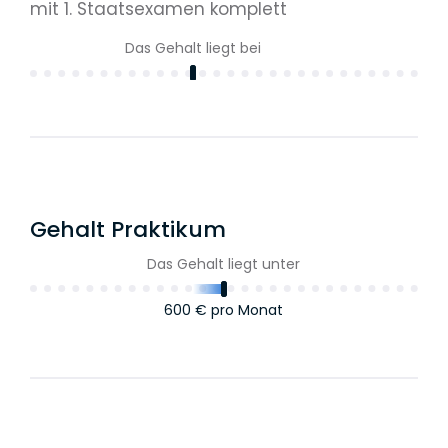
mit 1. Staatsexamen komplett
Das Gehalt liegt bei
1.100 €
pro Wochenarbeitstag
Gehalt wissenschaftliche Mitarbeit
mit 1. und 2. Staatsexamen
Das Gehalt liegt zwischen
Gehalt Praktikum
Das Gehalt liegt unter
1.100 €
und
1.400 €
pro
Wochenarbeitstag
600 €
pro Monat