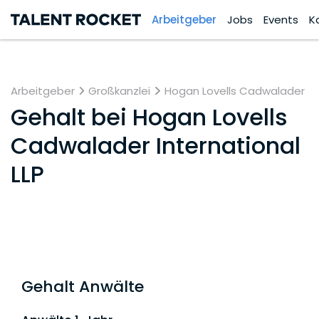
Arbeitgeber
Jobs
Events
K
Arbeitgeber
Großkanzlei
Hogan Lovells Cadwalader
Gehalt bei
Hogan Lovells
Cadwalader International
LLP
Gehalt Anwälte