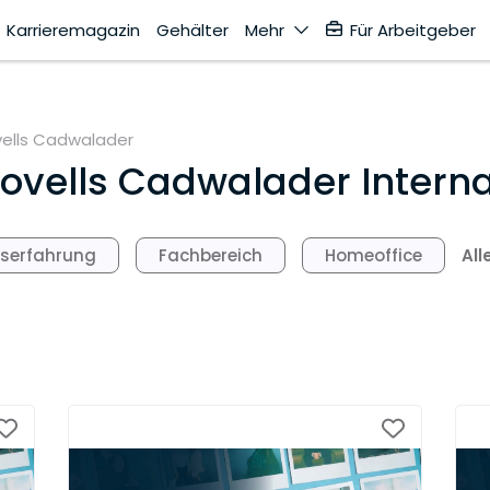
Karrieremagazin
Gehälter
Mehr
Für Arbeitgeber
ells Cadwalader
vells Cadwalader Interna
All
fserfahrung
Fachbereich
Homeoffice