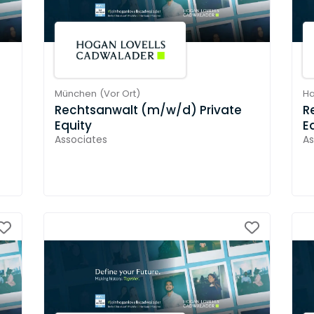
München
(
Vor Ort
)
H
Rechtsanwalt (m/w/d) Private
R
Equity
E
Associates
As