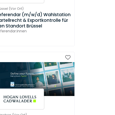
üssel
(
Vor Ort
)
eferendar (m/w/d) Wahlstation
artellrecht & Exportkontrolle für
en Standort Brüssel
ferendar:innen
ünchen
(
Vor Ort
)