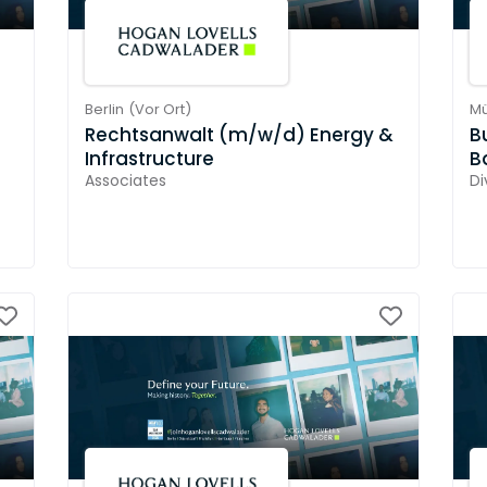
Berlin
(
Vor Ort
)
M
Rechtsanwalt (m/w/d) Energy &
B
Infrastructure
B
Associates
Di