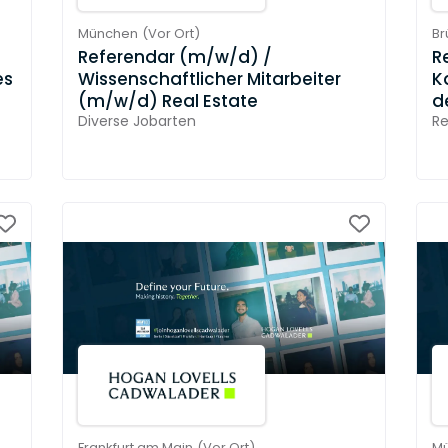
München
(
Vor Ort
)
Br
Referendar (m/w/d) /
R
es
Wissenschaftlicher Mitarbeiter
K
(m/w/d) Real Estate
d
Diverse Jobarten
Re
Frankfurt am Main
(
Vor Ort
)
M