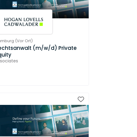
amburg
(
Vor Ort
)
echtsanwalt (m/w/d) Private
quity
sociates