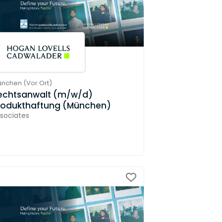
ünchen
(
Vor Ort
)
echtsanwalt (m/w/d)
rodukthaftung (München)
sociates