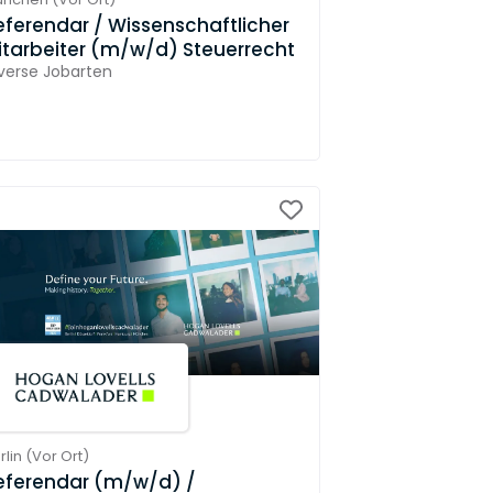
eferendar / Wissenschaftlicher
itarbeiter (m/w/d) Steuerrecht
verse Jobarten
rlin
(
Vor Ort
)
eferendar (m/w/d) /