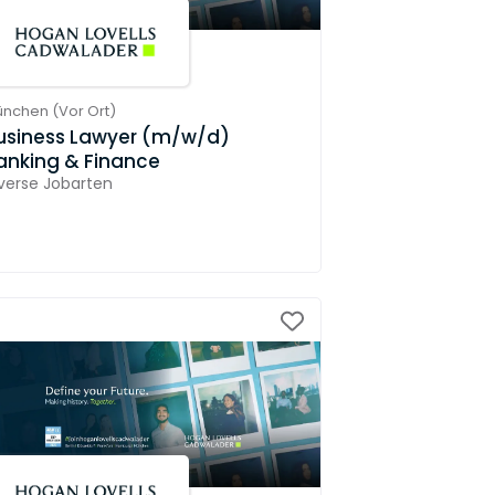
ünchen
(
Vor Ort
)
usiness Lawyer (m/w/d)
anking & Finance
verse Jobarten