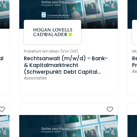
Frankfurt am Main
(
Vor Ort
)
M
al
Rechtsanwalt (m/w/d) – Bank-
R
& Kapitalmarktrecht
P
(Schwerpunkt: Debt Capital
As
Markets &
Associates
Finanzmarktregulierung) mit
Berufserfahrung