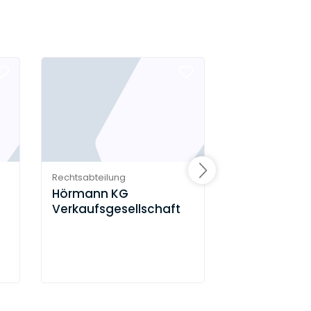
Rechtsabteilung
Rechtsabteilung
Hörmann KG
BENTELER Int
Verkaufsgesellschaft
Aktiengesel