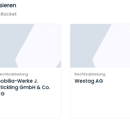
sieren
tRocket
echtsabteilung
Rechtsabteilung
obilia-Werke J.
Westag AG
Stickling GmbH & Co.
KG