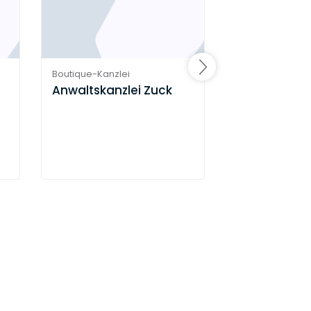
Boutique-Kanzlei
Boutique-Kanzle
Anwaltskanzlei Zuck
SLP Anwaltsk
Seier & Leh
GmbH