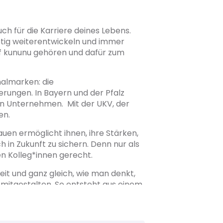
ch für die Karriere deines Lebens.
stetig weiterentwickeln und immer
uf kununu gehören und dafür zum
almarken: die
rungen. In Bayern und der Pfalz
ten Unternehmen. Mit der UKV, der
en.
auen ermöglicht ihnen, ihre Stärken,
 in Zukunft zu sichern. Denn nur als
n Kolleg*innen gerecht.
zeit und ganz gleich, wie man denkt,
 mitgestalten. So entsteht aus einem
d Menschen!