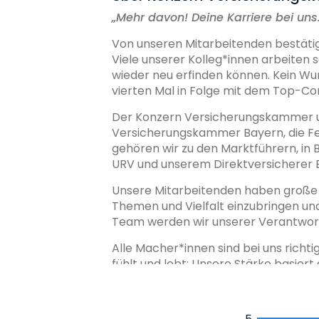
„
Mehr davon! Deine Karriere bei uns
Von unseren Mitarbeitenden bestätigt:
Viele unserer Kolleg*innen arbeiten s
wieder neu erfinden können. Kein Wu
vierten Mal in Folge mit dem Top-C
Der Konzern Versicherungskammer u
Versicherungskammer Bayern, die Feu
gehören wir zu den Marktführern, in
URV und unserem Direktversicherer B
Unsere Mitarbeitenden haben große Fle
Themen und Vielfalt einzubringen und
Team werden wir unserer Verantwort
Alle Macher*innen sind bei uns richti
fühlt und lebt: Unsere Stärke basier
Konzern mit vielen regionalen Beson
5