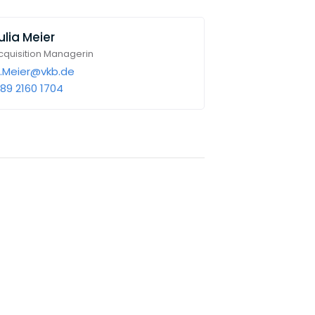
ulia Meier
cquisition Managerin
a.Meier@vkb.de
89 2160 1704