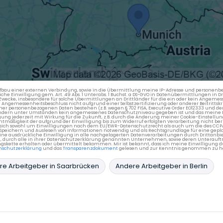
en Aufbau einer externen Verbindung, sowie in die Übermittlung meine IP-Adresse und persone
kliche Einwilligung gem. Art. 49 Abs. 1 Unterabs. 1 Buchst. a DS-GVO in Datenübermittlungen in
cke, insbesondere für solche Übermittlungen an Drittländer für die ein oder kein Angemess
gemessenheitsbeschluss nicht aufgrund einer Selbstzertifizierung oder anderer Beitrittskri
er personenbezogenen Daten bestehen (z.B. wegen § 702 FISA, Executive Order EO12333 und de
ttländern unter Umständen kein angemessenes Datenschutzniveau gegeben ist und das meine 
gung jederzeit mit Wirkung für die Zukunft, z.B. durch die Änderung meiner Cookie-Einstellu
chtmäßigkeit der aufgrund der Einwilligung bis zum Widerruf erfolgten Verarbeitung nicht be
 es sich sowohl um Einwilligungen nach dem EU/EWR-Datenschutzrecht als auch um die des CC
 Speichern und Auslesen von Informationen notwendig und als Rechtsgrundlage für eine gep
eine ausdrückliche Einwilligung in alle nachgelagerten Datenverarbeitungen durch Drittanbie
g, durch alle in ihrer Datenschutzerklärung genannten Unternehmen, sowie deren Unterauftr
gskette erhalten oder übermittelt bekommen. Mir ist bekannt, dass ich meine Einwilligung du
nschutzerklärung
und das
Transparenzdokument
gelesen und zur Kenntnis genommen zu h
e Arbeitgeber in Saarbrücken
Andere Arbeitgeber in Berlin