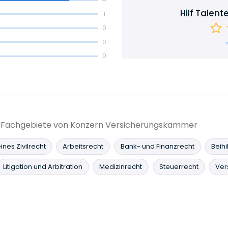
Hilf Talent
1
0
0
0
die Fachgebiete von Konzern Versicherungskammer
nes Zivilrecht
Arbeitsrecht
Bank- und Finanzrecht
Beihi
Litigation und Arbitration
Medizinrecht
Steuerrecht
Ver