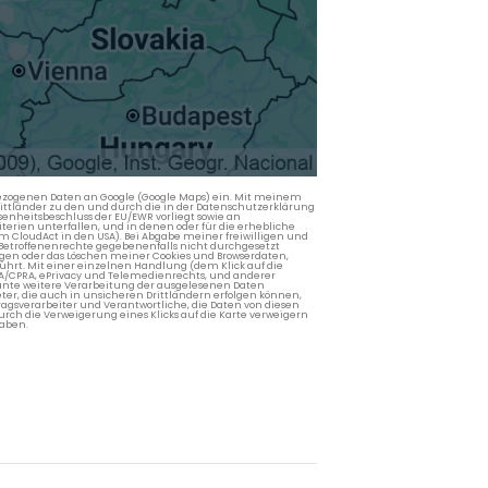
nbezogenen Daten an Google (Google Maps) ein. Mit meinem
 Drittländer zu den und durch die in der Datenschutzerklärung
enheitsbeschluss der EU/EWR vorliegt sowie an
terien unterfallen, und in denen oder für die erhebliche
m CloudAct in den USA). Bei Abgabe meiner freiwilligen und
Betroffenenrechte gegebenenfalls nicht durchgesetzt
ngen oder das Löschen meiner Cookies und Browserdaten,
rührt. Mit einer einzelnen Handlung (dem Klick auf die
PA/CPRA, ePrivacy und Telemedienrechts, und anderer
lante weitere Verarbeitung der ausgelesenen Daten
ter, die auch in unsicheren Drittländern erfolgen können,
agsverarbeiter und Verantwortliche, die Daten von diesen
rch die Verweigerung eines Klicks auf die Karte verweigern
aben.