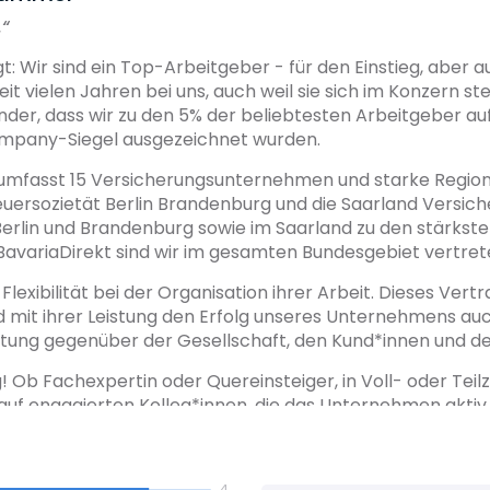
.“
 Wir sind ein Top-Arbeitgeber - für den Einstieg, aber au
eit vielen Jahren bei uns, auch weil sie sich im Konzern 
nder, dass wir zu den 5% der beliebtesten Arbeitgeber a
ompany-Siegel ausgezeichnet wurden.
mfasst 15 Versicherungsunternehmen und starke Region
ersozietät Berlin Brandenburg und die Saarland Versiche
 Berlin und Brandenburg sowie im Saarland zu den stärks
avariaDirekt sind wir im gesamten Bundesgebiet vertret
xibilität bei der Organisation ihrer Arbeit. Dieses Vertr
 mit ihrer Leistung den Erfolg unseres Unternehmens auch
ung gegenüber der Gesellschaft, den Kund*innen und de
g! Ob Fachexpertin oder Quereinsteiger, in Voll- oder Teil
t auf engagierten Kolleg*innen, die das Unternehmen aktiv
derheiten ein echtes WIR von Marken, Gesellschaften un
4