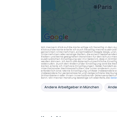
Mit meinem Klick auf die Karte willige ich freiwillig in d
Klick auf die Karte erteile ich auch freiwillig meine ausdrüc
genannten Unternehmen, einschließlich Google Maps, und Zwe
Unternehmen oder sonstige Stellen, die einem bestehenden An
Risiken und keine geeigneten Garantien für den Schutz mein
ausdrücklichen Einwilligung war mir bekannt, dass in Dri
werden können. Ich kann die datenschutzrechtliche Einwilli
widerrufen. Durch den Widerruf der Einwilligung wird die Re
Karte), erteile ich mehrere Einwilligungen. Dabei handelt
internationaler Rechtsvorschriften, die unter anderem zum
erforderlich sind. Meine Einwilligung umfasst insbesondere 
insbesondere für personalisierte und zielgerichtete Werbun
Drittanbietern oder ihnen innerhalb einer Datenverarbeitun
kann. Mit meiner Handlung bestätige ich ebenfalls, die
Date
Andere Arbeitgeber in München
Ander