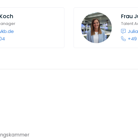
 Koch
Frau
J
Manager
Talent A
vkb.de
Juli
04
+49 
rungskammer