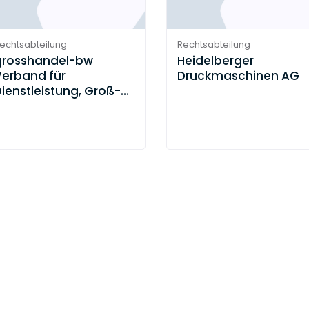
echtsabteilung
Rechtsabteilung
grosshandel-bw
Heidelberger
Verband für
Druckmaschinen AG
ienstleistung, Groß-
und Außenhandel
Baden-Württemberg
.V.