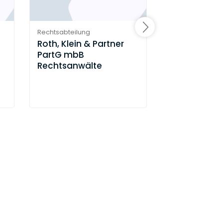
Rechtsabteilung
Rechtsabteilung
Roth, Klein & Partner
GESIS – Leibn
PartG mbB
für
Rechtsanwälte
Sozialwisse
in Mannhei