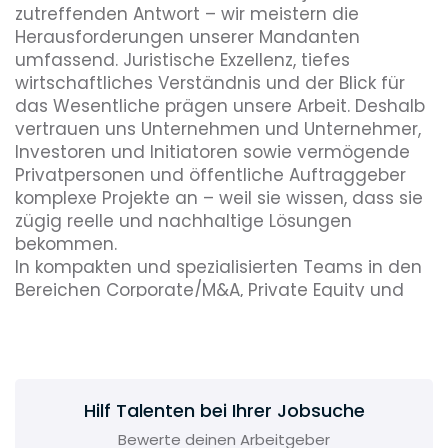
zutreffenden Antwort – wir meistern die
Herausforderungen unserer Mandanten
umfassend. Juristische Exzellenz, tiefes
wirtschaftliches Verständnis und der Blick für
das Wesentliche prägen unsere Arbeit. Deshalb
vertrauen uns Unternehmen und Unternehmer,
Investoren und Initiatoren sowie vermögende
Privatpersonen und öffentliche Auftraggeber
komplexe Projekte an – weil sie wissen, dass sie
zügig reelle und nachhaltige Lösungen
bekommen.
In kompakten und spezialisierten Teams in den
Bereichen Corporate/M&A, Private Equity und
Real Estate/M&A, Arbeitsrecht,
Immobilien-/Baurecht, IT- und
Datenschutzrecht sowie Vergaberecht beraten
wir inländische und internationale Mandanten -
vom Lenbachplatz in München und vom
Hilf Talenten bei Ihrer Jobsuche
Kurfürstendamm in Berlin. Bei uns treffen
Bewerte deinen Arbeitgeber