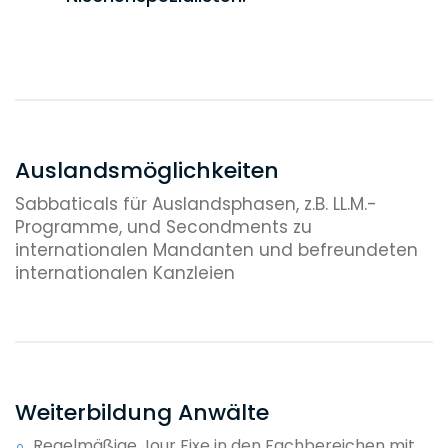
Interessierten Bewerbern/innen
ermöglichen wir dabei, sich gezielt in
„Querschnittsfeldern“ zu entwickeln,
bspw. Real Estate / Corporate. Durch
phasenweise Schwerpunktbildung in
Auslandsmöglichkeiten
verschiedenen Bereichen fördern wir die
Herausbildung einer vielseitigen und
Sabbaticals für Auslandsphasen, z.B. LL.M.-
umfassend versierten
Programme, und Secondments zu
Anwaltspersönlichkeit.
internationalen Mandanten und befreundeten
internationalen Kanzleien
Unsere transparenten und effizienten
internen Prozesse, insbesondere bei der
Mandatsbearbeitung, ermöglichen auch
Berufsanfängern von Tag 1 direkt und
voll einzusteigen.
Weiterbildung Anwälte
Regelmäßige Jour Fixe in den Fachbereichen mit