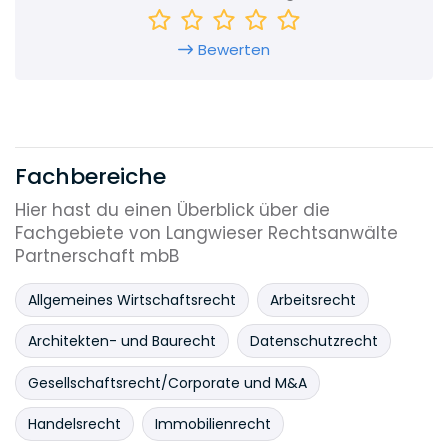
Anwälte aus hervorragenden nationalen und
internationalen Wirtschaftskanzleien
zusammen. Mittelstandsverwurzelung und
Bewerten
Großkanzleibackground bringen das perfekte
Paket.
Wir setzen nicht auf maximalen Profit und
engmaschige Kontrolle der Kennzahlen,
sondern auf Begeisterung für unseren Job,
Fachbereiche
ehrlichen Teamgeist und den Blick für die
gesunde Balance. Wir sind überzeugt: das
Hier hast du einen Überblick über die
bringt wirkliche Erfüllung im Job.
Fachgebiete von Langwieser Rechtsanwälte
Partnerschaft mbB
Allgemeines Wirtschaftsrecht
Arbeitsrecht
Architekten- und Baurecht
Datenschutzrecht
Gesellschaftsrecht/Corporate und M&A
Handelsrecht
Immobilienrecht