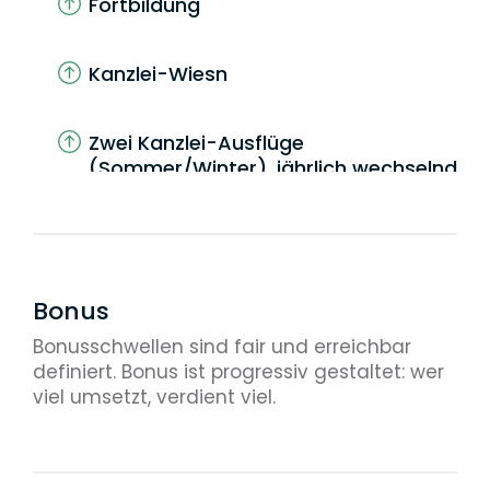
Fortbildung
Kanzlei-Wiesn
Zwei Kanzlei-Ausflüge
(Sommer/Winter), jährlich wechselnd
zwischen München/Umland und
Berlin/Umland
Versorgung mit Getränken
Bonus
Bonusschwellen sind fair und erreichbar
Sonderurlaub bei besonderen
definiert. Bonus ist progressiv gestaltet: wer
Anlässen
viel umsetzt, verdient viel.
Kostenübernahme für
Rechtsanwaltskammer und