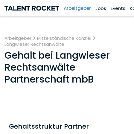
Arbeitgeber
Jobs
Events
K
Arbeitgeber
Mittelständische Kanzlei
Langwieser Rechtsanwälte
Gehalt bei
Langwieser
Rechtsanwälte
Partnerschaft mbB
Gehaltsstruktur Partner