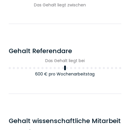
Das Gehalt liegt zwischen
80.000 €
und
90.000 €
pro
Jahr
Anwälte im 3. Jahr
einschl. Bonus
Gehalt Referendare
Das Gehalt liegt bei
Das Gehalt liegt zwischen
600 €
pro Wochenarbeitstag
85.000 €
und
97.500 €
pro
Jahr
Gehalt wissenschaftliche Mitarbeit