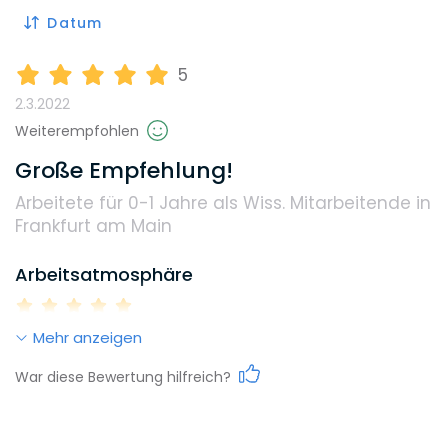
Datum
5
2.3.2022
Weiterempfohlen
Große Empfehlung!
Arbeitete für 0-1 Jahre
als Wiss. Mitarbeitende in
Frankfurt am Main
Arbeitsatmosphäre
Mehr anzeigen
Work-Life-Balance
War diese Bewertung hilfreich?
Karrieremöglichkeiten