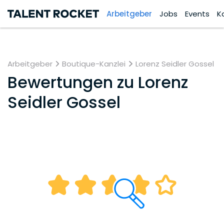
Arbeitgeber
Jobs
Events
K
Arbeitgeber
Boutique-Kanzlei
Lorenz Seidler Gossel
Bewertungen zu
Lorenz
Seidler Gossel