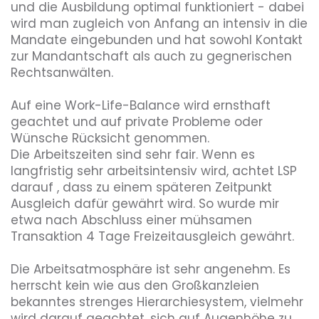
und die Ausbildung optimal funktioniert - dabei 
wird man zugleich von Anfang an intensiv in die 
Mandate eingebunden und hat sowohl Kontakt 
Diversity
zur Mandantschaft als auch zu gegnerischen 
Rechtsanwälten. 

Auf eine Work-Life-Balance wird ernsthaft 
Umweltbewusstsein
geachtet und auf private Probleme oder 
Wünsche Rücksicht genommen. 

Die Arbeitszeiten sind sehr fair. Wenn es 
Benefits, die dieser Arbeitgeber bietet
langfristig sehr arbeitsintensiv wird, achtet LSP 
darauf , dass zu einem späteren Zeitpunkt 
Coaching
Flexible Arbeitszeiten
Home Office
Ausgleich dafür gewährt wird. So wurde mir 
etwa nach Abschluss einer mühsamen 
Übernahme Mitgliedsbeiträge
Transaktion 4 Tage Freizeitausgleich gewährt.

Die Arbeitsatmosphäre ist sehr angenehm. Es 
herrscht kein wie aus den Großkanzleien 
bekanntes strenges Hierarchiesystem, vielmehr 
wird darauf geachtet, sich auf Augenhöhe zu 