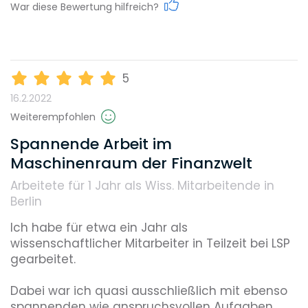
War diese Bewertung hilfreich?
Karrieremöglichkeiten
5
16.2.2022
Gehalt
Weiterempfohlen
Spannende Arbeit im
Maschinenraum der Finanzwelt
Weiterbildungsmöglichkeiten
Arbeitete für 1 Jahr
als Wiss. Mitarbeitende in
Berlin
Reputation
Ich habe für etwa ein Jahr als 
wissenschaftlicher Mitarbeiter in Teilzeit bei LSP 
gearbeitet.

Diversity
Dabei war ich quasi ausschließlich mit ebenso 
spannenden wie anspruchsvollen Aufgaben 