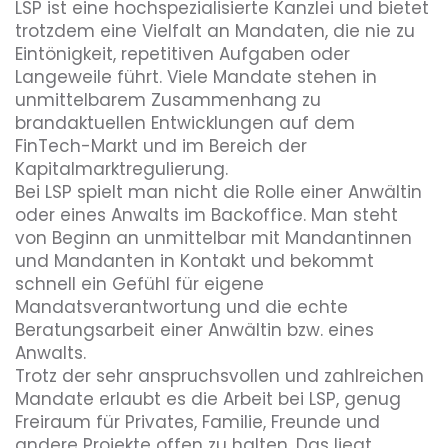
LSP ist eine hochspezialisierte Kanzlei und bietet 
trotzdem eine Vielfalt an Mandaten, die nie zu 
Eintönigkeit, repetitiven Aufgaben oder 
Langeweile führt. Viele Mandate stehen in 
Diversity
unmittelbarem Zusammenhang zu 
brandaktuellen Entwicklungen auf dem 
FinTech-Markt und im Bereich der 
Umweltbewusstsein
Kapitalmarktregulierung.

Bei LSP spielt man nicht die Rolle einer Anwältin 
oder eines Anwalts im Backoffice. Man steht 
von Beginn an unmittelbar mit Mandantinnen 
Benefits, die dieser Arbeitgeber bietet
und Mandanten in Kontakt und bekommt 
schnell ein Gefühl für eigene 
Flexible Arbeitszeiten
Mandatsverantwortung und die echte 
Beratungsarbeit einer Anwältin bzw. eines 
Anwalts.

Trotz der sehr anspruchsvollen und zahlreichen 
Mandate erlaubt es die Arbeit bei LSP, genug 
Freiraum für Privates, Familie, Freunde und 
andere Projekte offen zu halten. Das liegt 