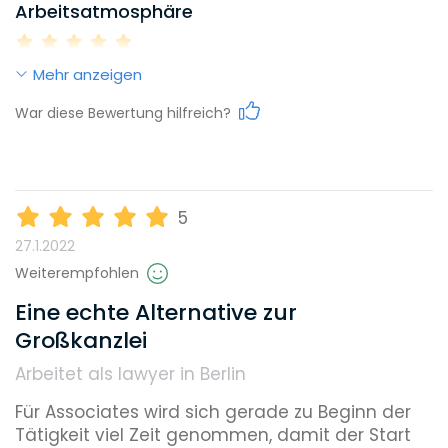
Arbeitsatmosphäre
Mehr anzeigen
Work-Life-Balance
War diese Bewertung hilfreich?
Karrieremöglichkeiten
5
27.1.2022
Gehalt
Weiterempfohlen
Eine echte Alternative zur
Großkanzlei
Weiterbildungsmöglichkeiten
Arbeitet als lawyer in Berlin
Für Associates wird sich gerade zu Beginn der 
Reputation
Tätigkeit viel Zeit genommen, damit der Start 