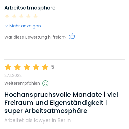
Arbeitsatmosphäre
Mehr anzeigen
Work-Life-Balance
War diese Bewertung hilfreich?
Karrieremöglichkeiten
5
27.1.2022
Gehalt
Weiterempfohlen
Hochanspruchsvolle Mandate | viel
Freiraum und Eigenständigkeit |
Weiterbildungsmöglichkeiten
super Arbeitsatmosphäre
Arbeitet als lawyer in Berlin
Reputation