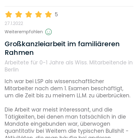
Karrieremöglichkeiten
5
27.1.2022
Gehalt
Weiterempfohlen
Großkanzleiarbeit im familiäreren
Rahmen
Weiterbildungsmöglichkeiten
Arbeitete für 0-1 Jahre
als Wiss. Mitarbeitende in
Berlin
Reputation
Ich war bei LSP als wissenschaftlicher 
Mitarbeiter nach dem 1. Examen beschäftigt, 
um die Zeit bis zu meinem LL.M. zu überbrücken. 

Diversity
Die Arbeit war meist interessant, und die 
Tätigkeiten, bei denen man tatsächlich in die 
Mandate eingebunden war, überwogen 
quantitativ bei Weitem die typischen Bullshit - 
Umweltbewusstsein