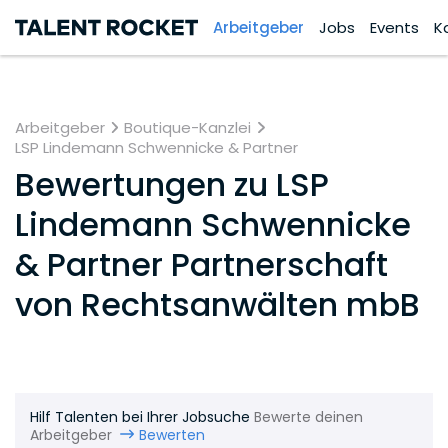
Arbeitgeber
Jobs
Events
K
Arbeitgeber
Boutique-Kanzlei
LSP Lindemann Schwennicke & Partner
Bewertungen zu
LSP
Lindemann Schwennicke
& Partner Partnerschaft
von Rechtsanwälten mbB
Hilf Talenten bei Ihrer Jobsuche
Bewerte deinen
Arbeitgeber
Bewerten