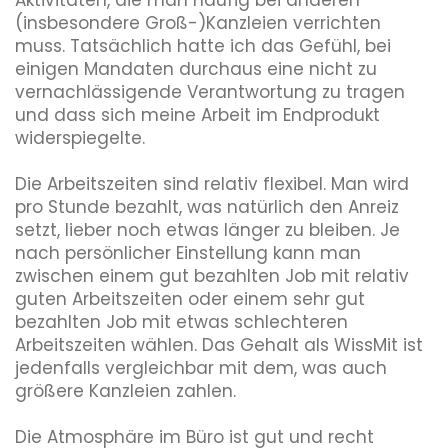
Aktivitäten, die man häufig bei anderen 
(insbesondere Groß-)Kanzleien verrichten 
muss. Tatsächlich hatte ich das Gefühl, bei 
Benefits, die dieser Arbeitgeber bietet
einigen Mandaten durchaus eine nicht zu 
vernachlässigende Verantwortung zu tragen 
Flexible Arbeitszeiten
Home Office
und dass sich meine Arbeit im Endprodukt 
widerspiegelte. 

Die Arbeitszeiten sind relativ flexibel. Man wird 
pro Stunde bezahlt, was natürlich den Anreiz 
setzt, lieber noch etwas länger zu bleiben. Je 
nach persönlicher Einstellung kann man 
zwischen einem gut bezahlten Job mit relativ 
guten Arbeitszeiten oder einem sehr gut 
bezahlten Job mit etwas schlechteren 
Arbeitszeiten wählen. Das Gehalt als WissMit ist 
jedenfalls vergleichbar mit dem, was auch 
größere Kanzleien zahlen.

Die Atmosphäre im Büro ist gut und recht 