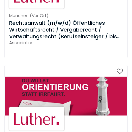
München
(
Vor Ort
)
Rechtsanwalt (m/w/d) Öffentliches
Wirtschaftsrecht / Vergaberecht /
Verwaltungsrecht (Berufseinsteiger / bis
zu 3 Jahre Berufserfahrung)
Associates