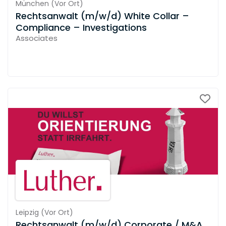
München
(
Vor Ort
)
Rechtsanwalt (m/w/d) White Collar –
Compliance – Investigations
Associates
Leipzig
(
Vor Ort
)
Rechtsanwalt (m/w/d) Corporate / M&A