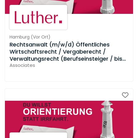
Hamburg
(
Vor Ort
)
Rechtsanwalt (m/w/d) Öffentliches
Wirtschaftsrecht / Vergaberecht /
Verwaltungsrecht (Berufseinsteiger / bis
zu 3 Jahre Berufserfahrung)
Associates