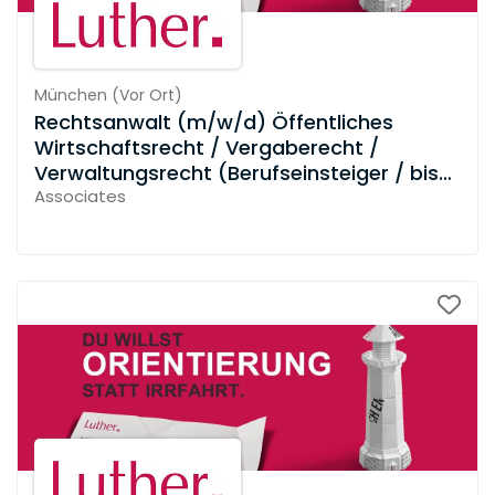
München
(
Vor Ort
)
Rechtsanwalt (m/w/d) Öffentliches
Wirtschaftsrecht / Vergaberecht /
Verwaltungsrecht (Berufseinsteiger / bis
zu 3 Jahre Berufserfahrung)
Associates