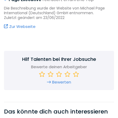
Entscheider in Festanstellung oder im Rahmen von
Die Beschreibung wurde der Website von Michael Page
Interim-Projekten.
International (Deutschland) GmbH entnommen.
Zuletzt geändert am 23/06/2022
Unter der Marke
Michael Page
vermitteln unsere
Personalberater Fach- und Führungskräfte für
Zur Webseite
anspruchsvolle Positionen in Festanstellung oder
für Interim-Lösungen.
Qualifizierte Fachkräfte, Young Professionals und
suchende Unternehmen finden über
Page
Personnel
zusammen. Neben der Festanstellung
Hilf Talenten bei Ihrer Jobsuche
ist auch eine Vermittlung im Rahmen der
qualifizierten Zeitarbeit möglich.
Bewerte deinen Arbeitgeber
Page Outsourcing
, die jüngste Marke innerhalb
der PageGroup, ist auf die Besetzung von
Bewerten
Positionen bei Großprojekten sowie bei
ausgewählten Großkunden spezialisiert.
Das könnte dich auch interessieren