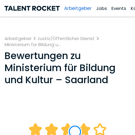
Arbeitgeber
Jobs
Events
K
Arbeitgeber
Justiz/Öffentlicher Dienst
Ministerium für Bildung u...
Bewertungen zu
Ministerium für Bildung
und Kultur – Saarland