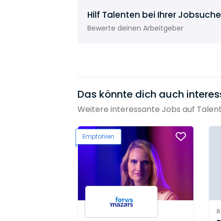
Zeuge Ihrer Geschichte und der Ihrer 
Hilf Talenten bei Ihrer Jobsuche
Wie eine Seele, die nach dem Ableben
Bewerte deinen Arbeitgeber
Höchstleistung und Eleganz wird nach
Das könnte dich auch interes
Weitere interessante Jobs auf Talen
Empfohlen
R