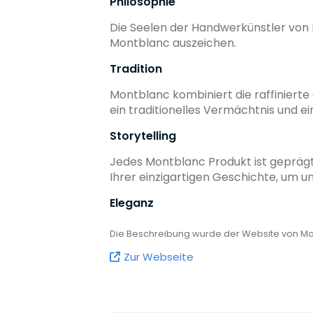
Philosophie
Die Seelen der Handwerkünstler von M
Montblanc auszeichen.
Tradition
Montblanc kombiniert die raffiniert
ein traditionelles Vermächtnis und e
Storytelling
Jedes Montblanc Produkt ist geprägt
Ihrer einzigartigen Geschichte, um 
Eleganz
Ein hoher Lebensstandard ist ein Pri
Die Beschreibung wurde der Website von 
Geschichte ist voller Leben und Dyna
Zur Webseite
Bewahrung
In unserer immer schnelllebigeren Zei
Herstellung den Zeichen der Zeit st