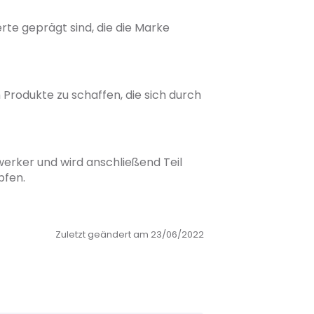
rte geprägt sind, die die Marke
rodukte zu schaffen, die sich durch
erker und wird anschließend Teil
pfen.
en noch außergewöhnlicher. Ihre
Zuletzt geändert am 23/06/2022
nen, die dank ihrer hochwertigen
en an Ihrer Seite überdauern und