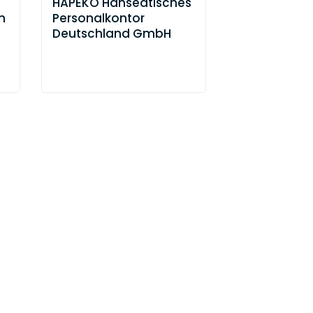
HAPEKO Hanseatisches
Hanseatisc
n
Personalkontor
Rechtsanwa
Deutschland GmbH
Hamburg