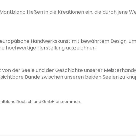
ontblanc fließen in die Kreationen ein, die durch jene We
e europäische Handwerkskunst mit bewährtem Design, um P
ine hochwertige Herstellung auszeichnen.
 von der Seele und der Geschichte unserer Meisterhandw
unsichtbare Bande zwischen unseren beiden Seelen zu knü
vileg, und exquisite Produkte machen ein besonderes Leb
Montblanc Deutschland GmbH entnommen.
mik, und die hochwertigen Produkte, die Sie
t ist es sehr wichtig, sich auf Produkte verlassen zu kön
andhalten. Die Kreationen von Montblanc werden de Epoch