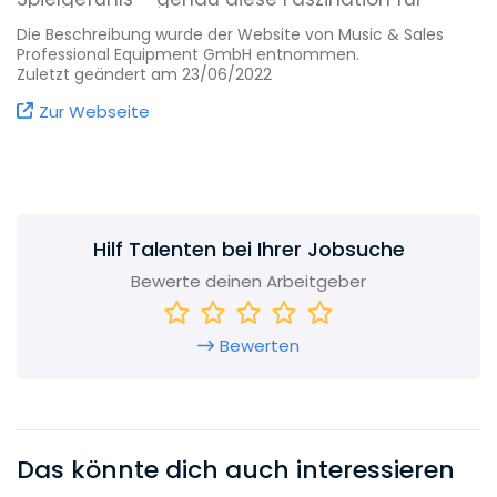
Sound ist es, die auch heute noch tagtäglich in
Die Beschreibung wurde der Website von Music & Sales
der Stamer Gruppe unsere Energie freisetzt –
Professional Equipment GmbH entnommen.
und das seit über 40 Jahren.
Zuletzt geändert am 23/06/2022
Zur Webseite
Wenn Sie mehr über uns und unsere
Leidenschaft für Sound erfahren möchten,
dann lesen Sie weiter – doch Vorsicht: macht
süchtig!
Hilf Talenten bei Ihrer Jobsuche
Bewerte deinen Arbeitgeber
Bewerten
Das könnte dich auch interessieren