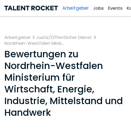
Arbeitgeber
Jobs
Events
K
Arbeitgeber
Justiz/Öffentlicher Dienst
Nordrhein-Westfalen Minis...
Bewertungen zu
Nordrhein-Westfalen
Ministerium für
Wirtschaft, Energie,
Industrie, Mittelstand und
Handwerk