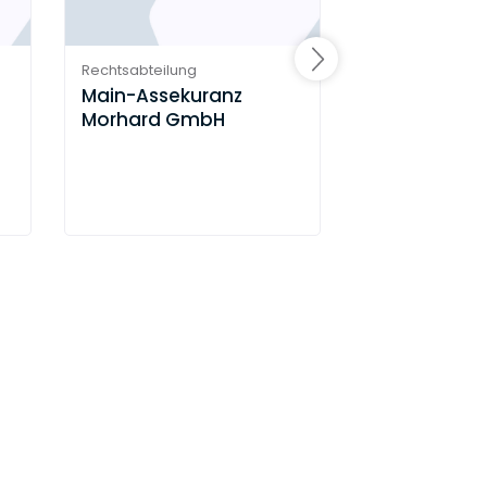
Rechtsabteilung
Rechtsabteilung
Main-Assekuranz
Encevo Deu
Morhard GmbH
GmbH