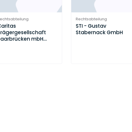
echtsabteilung
Rechtsabteilung
aritas
STI - Gustav
Trägergesellschaft
Stabernack GmbH
Saarbrücken mbH
cts)