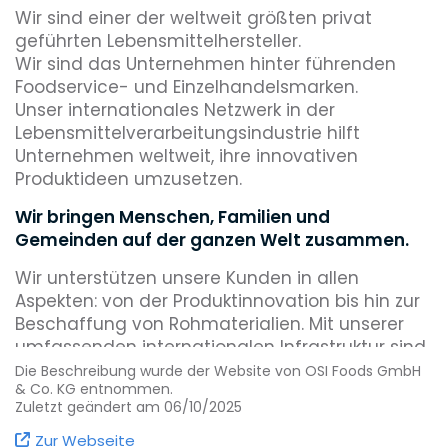
Wir sind einer der weltweit größten privat
geführten Lebensmittelhersteller.
Wir sind das Unternehmen hinter führenden
Foodservice- und Einzelhandelsmarken.
Unser internationales Netzwerk in der
Lebensmittelverarbeitungsindustrie hilft
Unternehmen weltweit, ihre innovativen
Produktideen umzusetzen.
Wir bringen Menschen, Familien und
Gemeinden auf der ganzen Welt zusammen.
Wir unterstützen unsere Kunden in allen
Aspekten: von der Produktinnovation bis hin zur
Beschaffung von Rohmaterialien. Mit unserer
umfassenden internationalen Infrastruktur sind
wir in der Lage, auf die weltweite Beschaffung,
Die Beschreibung wurde der Website von OSI Foods GmbH
& Co. KG entnommen.
Entwicklung und Produktion sowie den Vertrieb
Zuletzt geändert am 06/10/2025
von Frischeprodukten bis hin zu kulinarischen
Innovationen Einfluss zu nehmen. In Europa hat
Zur Webseite