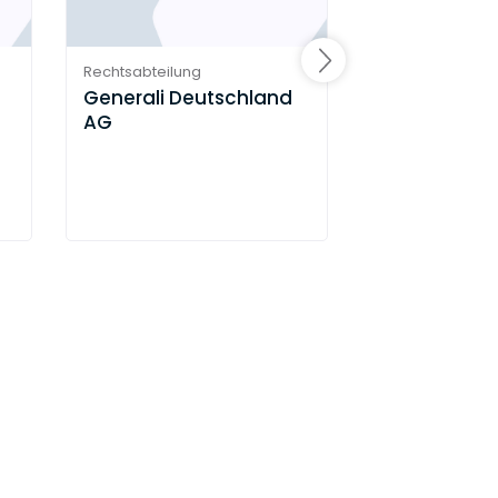
Rechtsabteilung
Rechtsabteilung
Generali Deutschland
RAUS GHEND
AG
Rechtsanwä
Partnerscha
mbB