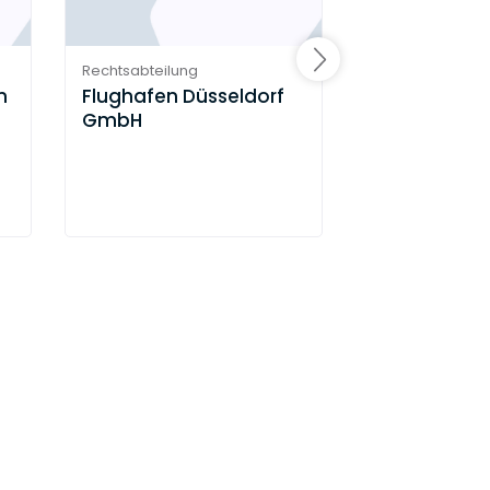
Rechtsabteilung
Rechtsabteilung
m
Flughafen Düsseldorf
INDUS Holdi
GmbH