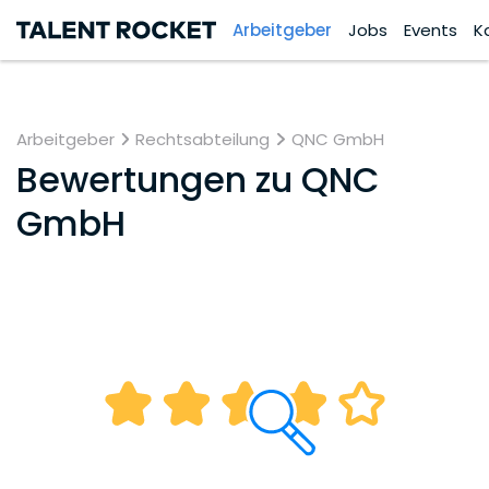
Arbeitgeber
Jobs
Events
K
Arbeitgeber
Rechtsabteilung
QNC GmbH
Bewertungen zu
QNC
GmbH