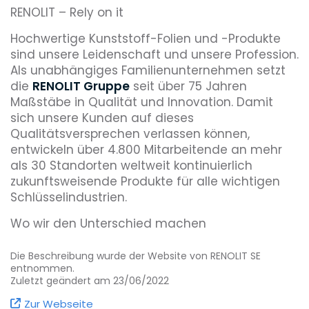
RENOLIT – Rely on it
Hochwertige Kunststoff-Folien und -Produkte
sind unsere Leidenschaft und unsere Profession.
Als unabhängiges Familienunternehmen setzt
die
RENOLIT Gruppe
seit über 75 Jahren
Maßstäbe in Qualität und Innovation. Damit
sich unsere Kunden auf dieses
Qualitätsversprechen verlassen können,
entwickeln über 4.800 Mitarbeitende an mehr
als 30 Standorten weltweit kontinuierlich
zukunftsweisende Produkte für alle wichtigen
Schlüsselindustrien.
Wo wir den Unterschied machen
Unser Portfolio umfasst eine breite Palette von
Die Beschreibung wurde der Website von RENOLIT SE
Kunststoff-Folien und weiteren Produkten, sowie
entnommen.
entsprechenden Services für verschiedene
Zuletzt geändert am 23/06/2022
Märkte und Anwendungen wie die
Zur Webseite