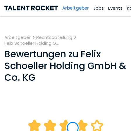
Arbeitgeber
Jobs
Events
K
Arbeitgeber
Rechtsabteilung
Felix Schoeller Holding G...
Bewertungen zu
Felix
Schoeller Holding GmbH &
Co. KG