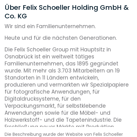
Über Felix Schoeller Holding GmbH &
Co. KG
Wir sind ein Familienunternehmen.
Heute und für die nächsten Generationen.
Die Felix Schoeller Group mit Hauptsitz in
Osnabrück ist ein weltweit tätiges
Familienunternehmen, das 1895 gegründet
wurde. Mit mehr als 3.703 Mitarbeitern an 19
Standorten in 11 Ländern entwickeln,
produzieren und vermarkten wir Spezialpapiere
für fotografische Anwendungen, für
Digitaldrucksysteme, für den
Verpackungsmarkt, für selbstklebende
Anwendungen sowie für die Möbel- und
Holzwerkstoff- und die Tapetenindustrie. Die
Erschließung neuer Märkte mit Produktion,
Versorgung und Service lokal in der Region ist
Die Beschreibung wurde der Website von Felix Schoeller