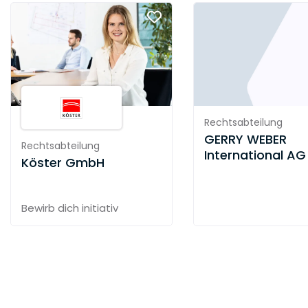
Gesellschafter.
Wir nutzen alle Chancen agil.
Wir produzieren in allen Wachstumsmärkten
selbst.
Unser Beitrag für unsere Kunden
Unsere Mission
Rechtsabteilung
GERRY WEBER
Wir sind Papiermacher und Veredler
Rechtsabteilung
International AG
bahnförmiger Materialien und ermöglichen mit
Köster GmbH
moderner Technik hochwertige, funktionale
Oberflächen.
Bewirb dich initiativ
Wir verstehen die Bedürfnisse unserer Kunden
und die Anforderungen ihrer Anwendungen und
setzen diese um in unseren Produkten und
Dienstleistungen.
Jedes unserer Produkte ist für seine Anwendung
die
beste Lösung für den Kunden
.