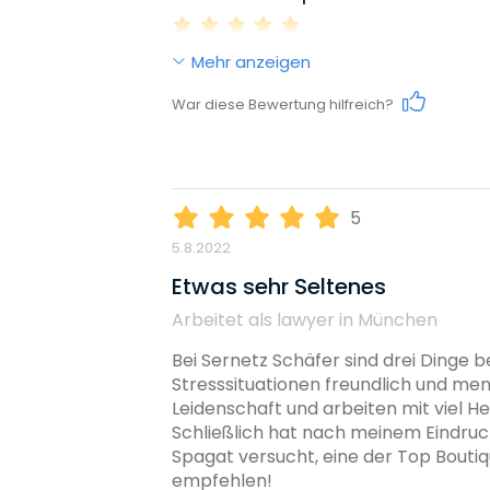
Mehr anzeigen
Work-Life-Balance
War diese Bewertung hilfreich?
Karrieremöglichkeiten
5
5.8.2022
Gehalt
Etwas sehr Seltenes
Arbeitet als lawyer in München
Weiterbildungsmöglichkeiten
Bei Sernetz Schäfer sind drei Dinge 
Stresssituationen freundlich und mens
Leidenschaft und arbeiten mit viel He
Schließlich hat nach meinem Eindruck 
Reputation
Spagat versucht, eine der Top Boutiq
empfehlen!