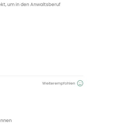
t, um in den Anwaltsberuf 
Weiterempfohlen
ernahme Mitgliedsbeiträge
ginnen