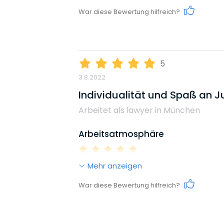
Work-Life-Balance
War diese Bewertung hilfreich?
Diversity
Karrieremöglichkeiten
5
Umweltbewusstsein
3.8.2022
Gehalt
Individualität und Spaß an J
Arbeitet als lawyer in München
Weiterbildungsmöglichkeiten
Arbeitsatmosphäre
Mehr anzeigen
Reputation
Work-Life-Balance
War diese Bewertung hilfreich?
Diversity
Karrieremöglichkeiten