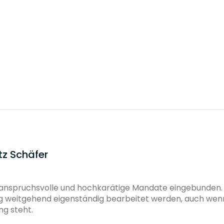
er bietet
Flexible Arbeitszeiten
Networking-Events
Übernahme Mitgli
tz Schäfer
 anspruchsvolle und hochkarätige Mandate eingebunden. 
 weitgehend eigenständig bearbeitet werden, auch wenn 
g steht.
