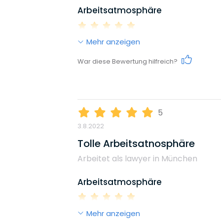
Arbeitsatmosphäre
Reputation
Mehr anzeigen
Work-Life-Balance
War diese Bewertung hilfreich?
Diversity
Karrieremöglichkeiten
Umweltbewusstsein
5
3.8.2022
Gehalt
Tolle Arbeitsatnosphäre
Benefits, die dieser Arbeitgeb
Arbeitet als lawyer in München
Flexible Arbeitszeiten
Home Office
Weiterbildungsmöglichkeiten
Arbeitsatmosphäre
Mehr anzeigen
Reputation