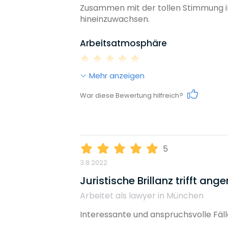
Reputation
Zusammen mit der tollen Stimmung i
hineinzuwachsen.
Arbeitsatmosphäre
Diversity
Mehr anzeigen
Work-Life-Balance
Umweltbewusstsein
War diese Bewertung hilfreich?
Karrieremöglichkeiten
Benefits, die dieser Arbeitgeb
5
Coaching
Familienunterstützung
3.8.2022
Gehalt
Unterstützung Fachanwaltstitel
Juristische Brillanz trifft a
Arbeitet als lawyer in München
Weiterbildungsmöglichkeiten
Interessante und anspruchsvolle Fäl