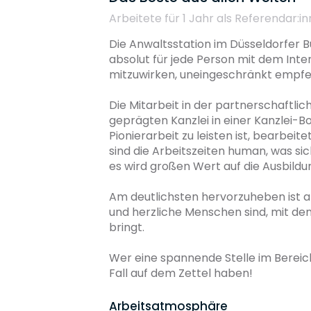
Arbeitete für 1 Jahr
als Referendar:in
Weiterbildungsmöglichkeiten
Die Anwaltsstation im Düsseldorfer Bü
absolut für jede Person mit dem Inte
mitzuwirken, uneingeschränkt empfeh
Reputation
Die Mitarbeit in der partnerschaftlic
geprägten Kanzlei in einer Kanzlei-B
Pionierarbeit zu leisten ist, bearbei
sind die Arbeitszeiten human, was sic
Diversity
es wird großen Wert auf die Ausbildu
Am deutlichsten hervorzuheben ist al
und herzliche Menschen sind, mit den
Umweltbewusstsein
bringt.

Wer eine spannende Stelle im Bereich
Fall auf dem Zettel haben!
Arbeitsatmosphäre