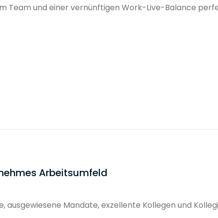
m Team und einer vernünftigen Work-Live-Balance perfek
er bietet
Firmenkreditkarte
Flexible Arbeitszeiten
Home Office
Üb
ngenehmes Arbeitsumfeld
le, ausgewiesene Mandate, exzellente Kollegen und Kolle