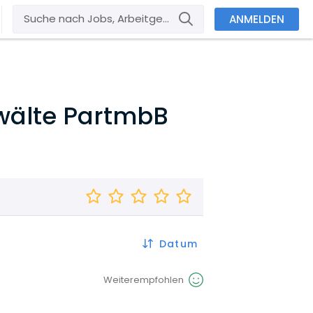
ANMELDEN
wälte PartmbB
Datum
Weiterempfohlen