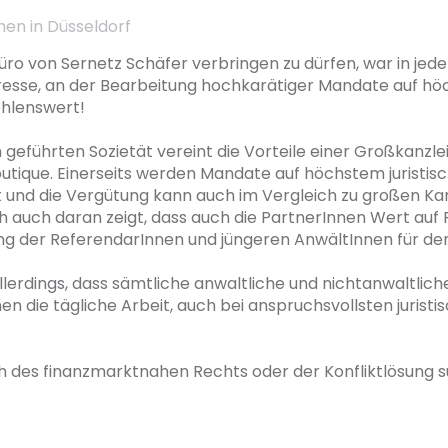
nen in Düsseldorf
ro von Sernetz Schäfer verbringen zu dürfen, war in jeder H
resse, an der Bearbeitung hochkarätiger Mandate auf höc
lenswert! 

h geführten Sozietät vereint die Vorteile einer Großkanzlei
outique. Einerseits werden Mandate auf höchstem juristisc
tet und die Vergütung kann auch im Vergleich zu großen Kan
h auch daran zeigt, dass auch die PartnerInnen Wert auf P
ng der ReferendarInnen und jüngeren AnwältInnen für den
lerdings, dass sämtliche anwaltliche und nichtanwaltlich
en die tägliche Arbeit, auch bei anspruchsvollsten jurist
 des finanzmarktnahen Rechts oder der Konfliktlösung suc