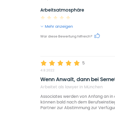
Arbeitsatmosphäre
Diversity
Mehr anzeigen
Work-Life-Balance
Umweltbewusstsein
War diese Bewertung hilfreich?
Karrieremöglichkeiten
Benefits, die dieser Arbeitgeb
5
Coaching
Familienunterstützung
4.8.2022
Gehalt
Wenn Anwalt, dann bei Serne
Arbeitet als lawyer in München
Weiterbildungsmöglichkeiten
Associates werden von Anfang an in
können bald nach dem Berufseinstieg
Partner zur Abstimmung zur Verfügun