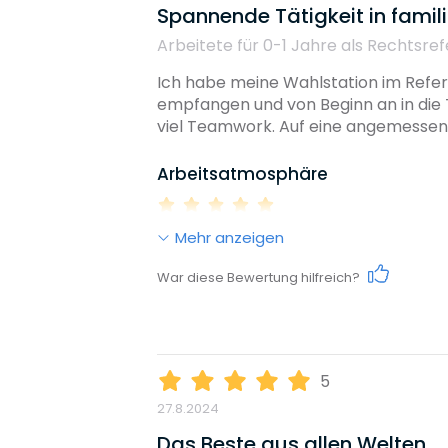
Spannende Tätigkeit in fami
Arbeitete für 0-1 Jahre
als Rechtsref
Ich habe meine Wahlstation im Refere
empfangen und von Beginn an in die 
viel Teamwork. Auf eine angemessene
Arbeitsatmosphäre
Mehr anzeigen
Work-Life-Balance
War diese Bewertung hilfreich?
Karrieremöglichkeiten
5
27.8.2024
Gehalt
Das Beste aus allen Welten