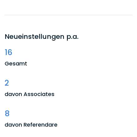
17:45
Ein Mandant hat noch Anmerkungen zu
einem Schriftsatzentwurf geschickt (es
geht um Negativzinsen bei
Neueinstellungen p.a.
Schuldscheindarlehen). Ich passe den
Entwurf an und reiche den Schriftsatz
16
ein.
Gesamt
19:00
Ich trage meine Zeiten ein und plane
2
den morgigen Tag.
davon Associates
19:45
Endlich zuhause. Kinder ins Bett bringen.
8
Entspannungsbier. Noch ein kurzer Blick
in die Zeitung.
davon Referendare