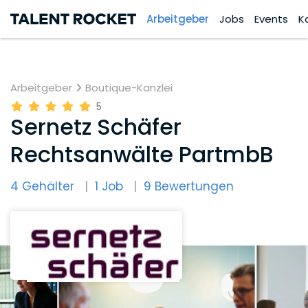
Arbeitgeber
Jobs
Events
K
Arbeitgeber
Boutique-Kanzlei
5
Sernetz Schäfer
Rechtsanwälte PartmbB
4 Gehälter
1 Job
9 Bewertungen