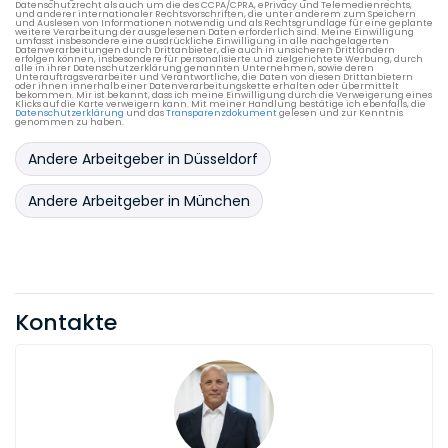
Datenschutzrecht als auch um die des CCPA/CPRA, ePrivacy und Telemedienrechts,
und anderer internationaler Rechtsvorschriften, die unter anderem zum Speichern
und Auslesen von Informationen notwendig und als Rechtsgrundlage für eine geplante
weitere Verarbeitung der ausgelesenen Daten erforderlich sind. Meine Einwilligung
umfasst insbesondere eine ausdrückliche Einwilligung in alle nachgelagerten
Datenverarbeitungen durch Drittanbieter, die auch in unsicheren Drittländern
erfolgen können, insbesondere für personalisierte und zielgerichtete Werbung, durch
alle in ihrer Datenschutzerklärung genannten Unternehmen, sowie deren
Unterauftragsverarbeiter und Verantwortliche, die Daten von diesen Drittanbietern
oder ihnen innerhalb einer Datenverarbeitungskette erhalten oder übermittelt
bekommen. Mir ist bekannt, dass ich meine Einwilligung durch die Verweigerung eines
Klicks auf die Karte verweigern kann. Mit meiner Handlung bestätige ich ebenfalls, die
Datenschutzerklärung
und das
Transparenzdokument
gelesen und zur Kenntnis
genommen zu haben.
Andere Arbeitgeber in Düsseldorf
Andere Arbeitgeber in München
Kontakte