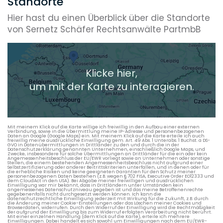
Standorte
Hier hast du einen Überblick über die Standorte
von Sernetz Schäfer Rechtsanwälte PartmbB
Klicke hier,
um mit der Karte zu interagieren.
Mit meinem Klick auf die Karte willige ich freiwillig in den Aufbau einer externen
Verbindung, sowie in die Übermittlung meine IP-Adresse und personenbezogenen
Daten an Google (Google Maps) ein. Mit meinem Klick auf die Karte erteile ich auch
freiwillig meine ausdrückliche Einwilligung gem. Art. 49 Abs. 1 Unterabs. 1 Buchst. a DS-
GVO in Datenübermittlungen in Drittländer zu den und durch die in der
Datenschutzerklärung genannten Unternehmen, einschließlich Google Maps, und
Zwecke, insbesondere für solche Übermittlungen an Drittländer für die ein oder kein
Angemessenheitsbeschluss der EU/EWR vorliegt sowie an Unternehmen oder sonstige
Stellen, die einem bestehenden Angemessenheitsbeschluss nicht aufgrund einer
Selbstzertifizierung oder anderer Beitrittskriterien unterfallen, und in denen oder für
die erhebliche Risiken und keine geeigneten Garantien für den Schutz meiner
personenbezogenen Daten bestehen (z.B. wegen § 702 FISA, Executive Order EO12333 und
dem CloudAct in den USA). Bei Abgabe meiner freiwilligen und ausdrücklichen
Einwilligung war mir bekannt, dass in Drittländern unter Umständen kein
angemessenes Datenschutzniveau gegeben ist und das meine Betroffenenrechte
gegebenenfalls nicht durchgesetzt werden können. Ich kann die
datenschutzrechtliche Einwilligung jederzeit mit Wirkung für die Zukunft, z.B. durch
die Änderung meiner Cookie-Einstellungen oder das Löschen meiner Cookies und
Browserdaten, widerrufen. Durch den Widerruf der Einwilligung wird die Rechtmäßigkeit
der aufgrund der Einwilligung bis zum Widerruf erfolgten Verarbeitung nicht berührt.
Mit einer einzelnen Handlung (dem Klick auf die Karte), erteile ich mehrere
Einwilligungen. Dabei handelt es sich sowohl um Einwilligungen nach dem EU/EWR-