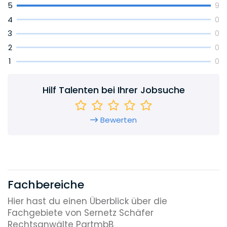
5
oder Arbeitserfahrungen im Ausland in die
9
Sozietät ein.
4
0
3
0
2
0
1
0
Hilf Talenten bei Ihrer Jobsuche
Bewerten
Fachbereiche
Hier hast du einen Überblick über die
Fachgebiete von Sernetz Schäfer
Rechtsanwälte PartmbB