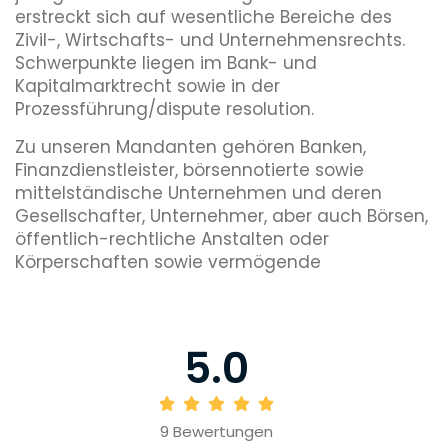
erstreckt sich auf wesentliche Bereiche des
Zivil-, Wirtschafts- und Unternehmensrechts.
Schwerpunkte liegen im Bank- und
Kapitalmarktrecht sowie in der
Prozessführung/dispute resolution.
Zu unseren Mandanten gehören Banken,
Finanzdienstleister, börsennotierte sowie
mittelständische Unternehmen und deren
Gesellschafter, Unternehmer, aber auch Börsen,
öffentlich-rechtliche Anstalten oder
Körperschaften sowie vermögende
Privatpersonen.
Alle Anwältinnen und Anwälten von
Sernetz Schäfer sind durch exzellente
5.0
akademische Abschlüsse ausgewiesen. Viele
bringen langjährige Erfahrungen als In-House-
Juristen bei Banken und Unternehmen, aus
9
Bewertungen
internationalen Großkanzleien sowie Studien-