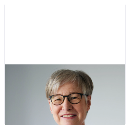
Betreuung einer Stiftung zur Förderung der
Ausbildung junger Menschen mit
Fluchtgeschichte
UniCredit Bank AG
Kartellschadensersatz im
bankrechtlichen Umfeld: Umfassende
strategische Beratung im Zusammenhang mit
dem (angeblichen) EC-Gebühren-Kartell der
Deutschen Kreditwirtschaft; Abwehr von
Kartellschadensersatzansprüchen; Beratung
grundsätzlichen Lititgation-Fragen
Volksbanken Raiffeisenbanken
Abwehr von
Ansprüchen aus gekündigten
„Prämiensparverträgen“ (zusätzliche Zinsen);
Beratung zu Kündigungsmöglichkeiten;
Beratung zu Verhalten gegenüber BaFin;
Beratung zur Umsetzung des Urteils des BGH
vom 06.10.2021; jeweils mehrere tausend
potentielle Anspruchsteller pro Mandant, hohe
Bedeutung für einzelne Institute