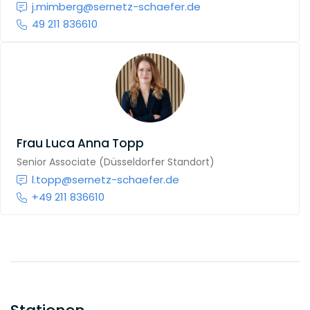
j.mimberg@sernetz-schaefer.de
49 211 836610
Frau
Luca Anna Topp
Senior Associate (Düsseldorfer Standort)
l.topp@sernetz-schaefer.de
+49 211 836610