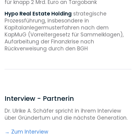
für knapp 2 Mrd. Euro an Targobank
Hypo Real Estate Holding
strategische
Prozessführung, insbesondere in
Kapitalanlegermusterfahren nach dem
KapMuG (Vorreitergesetz für Sammelklagen),
Aufarbeitung der Finanzkrise nach
Rückverweisung durch den BGH
MAN
Vertretung des CEO wegen
Organhaftungsansprüchen in dreistelliger
Millionenhöhe
Michael Ende
Testamentsvollstreckung über
den künstlerischen Nachlass und Begleitung
Interview - Partnerin
von Verfilmungsprojekten
Dr. Ulrike A. Schäfer spricht in ihrem Interview
OWH
Aufsichtsrechtliche Beratung der OWH SE
über Gründertum und die nächste Generation.
i.L. im Rahmen der Abwicklung
Stiftung Offene Chancen
Gründung und
→ Zum Interview