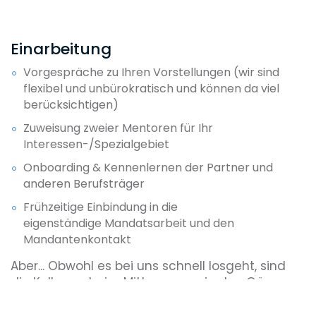
Nach etwa zwei Jahren können
Anwältinnen und Anwälte bei uns zum
Senior Associate befördert werden und
Einarbeitung
in Mandaten noch mehr Verantwortung
übernehmen.
Vorgespräche zu Ihren Vorstellungen (wir sind
flexibel und unbürokratisch und können da viel
Partnerschaft
berücksichtigen)
Der Weg in die Partnerschaft ist nicht
Zuweisung zweier Mentoren für Ihr
einheitlich, ist bei uns allerdings
Interessen-/Spezialgebiet
überschaubarer und in aller Regel kürzer
Onboarding & Kennenlernen der Partner und
als bei anderen Kanzleien. Grundsätzlich
anderen Berufsträger
entscheiden wir über eine Aufnnahme in
die Partnerschaft bereits nach drei bis
Frühzeitige Einbindung in die
vier Berufsjahren.
eigenständige Mandatsarbeit und den
Mandantenkontakt
Aber... Obwohl es bei uns schnell losgeht, sind
die Kollegen beim Mittagessen, in den Gängen
und in der Kaffeeküche ständig dabei, die
momentanen Fälle zu besprechen. Für