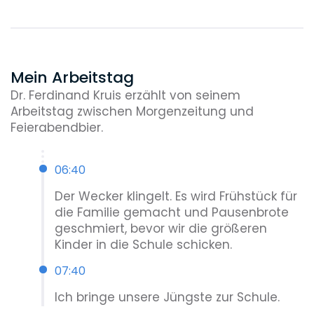
Volkswagen AG
Vertretung (gemeinsam mit
PSWP) in den sog. „Klimaklagen“ von
Greenpeace bzw. der Deutschen Umwelthilfe. Es
geht um völlig neue Rechtsfragen,
Mein Arbeitstag
insbesondere die Frage, inwieweit zivilrechtliche
Dr. Ferdinand Kruis erzählt von seinem
Verfahren gegen einzelne Unternehmen
Arbeitstag zwischen Morgenzeitung und
geeignet sein können, um politische Ziele
Feierabendbier.
durchzusetzen.
WealthCap
Vertretung des großen
06:40
Fondsanbieters WealthCap in diversen
Der Wecker klingelt. Es wird Frühstück für
gesellschaftsrechtlichen Prozessen
die Familie gemacht und Pausenbrote
(Streitigkeiten mit Minderheitsgesellschaftern,
geschmiert, bevor wir die größeren
mit Beiräten etc.); insbesondere auch Beratung
Kinder in die Schule schicken.
einer Fondsgesellschaft bei Streitigkeit um
Abberufung eines Treuhandkommanditisten
07:40
und Herabsetzung der Treuhandvergütung
sowie Vertretung und Beratung in Streitigkeiten
Ich bringe unsere Jüngste zur Schule.
mit einem Zweitmarktfonds, der zentrale