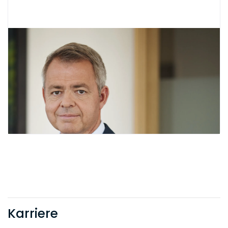
Erster Versuch ernsthaften Arbeitens: Auf
dem Programm steht die Weiterarbeit
an einem Schriftsatz zu
Ausgleichsansprüchen aus
gescheiterten cum-ex-Geschäften, an
dem ich mit einem Kollegen schon seit
einigen Tagen arbeite.
10:30
Versuch ist zunächst gescheitert – wir
treffen uns spontan zu einer
Kanzleirunde, um alle über die
Entwicklungen in einem
größeren Verfahrenskomplex auf den
neuesten Stand zu bringen.
10:50
Karriere
Zweiter Versuch ernsthaften Arbeitens