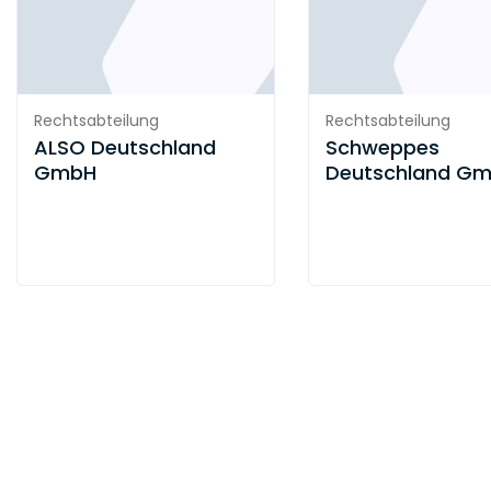
100%ige Tochter des Zweckverbandes
Südwestfalen-IT und wickelt die Geschäfte
außerhalb des Verbandes ab.
Rechtsabteilung
Rechtsabteilung
ALSO Deutschland
Schweppes
GmbH
Deutschland G