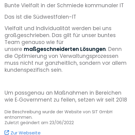
Bunte Vielfalt in der Schmiede kommunaler IT
Das ist die Südwestfalen-IT
Vielfalt und Individualität werden bei uns
großgeschrieben. Das gilt für unser buntes
Team genauso wie für
unsere
maßgeschneiderten Lösungen
. Denn
die Optimierung von Verwaltungsprozessen
muss nicht nur ganzheitlich, sondern vor allem
kundenspezifisch sein.
Um passgenau an Maßnahmen in Bereichen
wie E‑Government zu feilen, setzen wir seit 2018
auf gebündelte Synergien. Zu diesem Zeitpunkt
Die Beschreibung wurde der Website von SIT GmbH
folgte nämlich nach jahrelanger enger
entnommen.
Zusammenarbeit der logische Schritt für
Zuletzt geändert am 23/06/2022
die
Citkomm
aus Hemer und die
KDZ
Zur Webseite
Westfalen-Süd
aus Siegen: der