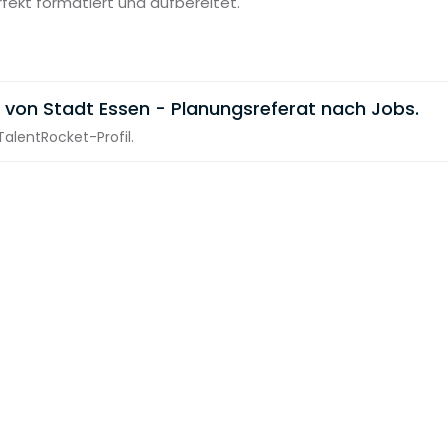
rfekt formatiert und aufbereitet.
 von Stadt Essen - Planungsreferat nach Jobs.
alentRocket-Profil.