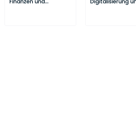
Finanzen und
Digitalisierung u
Beteiligungen
Kommunen Bad
Württemberg