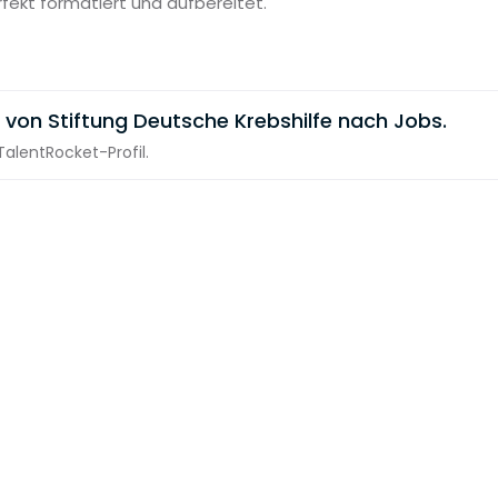
rfekt formatiert und aufbereitet.
 von Stiftung Deutsche Krebshilfe nach Jobs.
alentRocket-Profil.