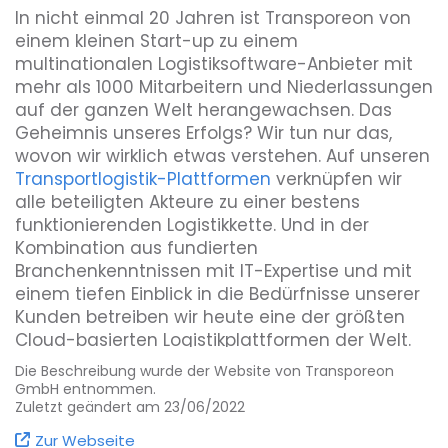
In nicht einmal 20 Jahren ist Transporeon von
einem kleinen Start-up zu einem
multinationalen Logistiksoftware-Anbieter mit
mehr als 1000 Mitarbeitern und Niederlassungen
auf der ganzen Welt herangewachsen. Das
Geheimnis unseres Erfolgs? Wir tun nur das,
wovon wir wirklich etwas verstehen. Auf unseren
Transportlogistik-Plattformen
verknüpfen wir
alle beteiligten Akteure zu einer bestens
funktionierenden Logistikkette. Und in der
Kombination aus fundierten
Branchenkenntnissen mit IT-Expertise und mit
einem tiefen Einblick in die Bedürfnisse unserer
Kunden betreiben wir heute eine der größten
Cloud-basierten Logistikplattformen der Welt.
Die Beschreibung wurde der Website von Transporeon
Unsere Cloud-basierte Logistik-Software bietet
GmbH entnommen.
End-to-End-Lösungen für die Transportlogistik –
Zuletzt geändert am 23/06/2022
Transporeon ist damit ein Full-Service-Anbieter
Zur Webseite
für Verlader, Zulieferer, Handelsunternehmen,