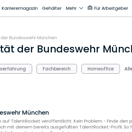
Karrieremagazin
Gehälter
Mehr
Für Arbeitgeber
t der Bundeswehr München
ität der Bundeswehr Mün
All
fserfahrung
Fachbereich
Homeoffice
ndeswehr München
 auf TalentRocket veröffentlicht. Kein Problem - Finde den
ach mit deinem bereits ausgefüllten TalentRocket-Profil. S