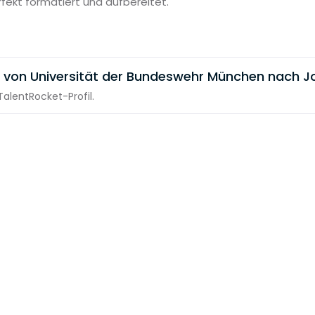
rfekt formatiert und aufbereitet.
 von Universität der Bundeswehr München nach J
alentRocket-Profil.