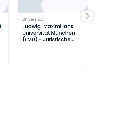
Universität
Universität
t
Ludwig-Maximilians-
Ludwig-Maxi
Universität München
Universität
(LMU) - Juristische
LMUDigiTax
Fakultät