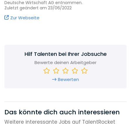
VNR auf einem Blick:
Deutsche Wirtschaft AG entnommen.
Zuletzt geändert am 23/06/2022
Familienunternehmen seit 1975
Zur Webseite
Gegründet von Norman Rentrop
Rund 470 Mitarbeiter
Durchschnittsalter 33
Duz-Kultur
Hilf Talenten bei Ihrer Jobsuche
130 Mio. Euro Jahresumsatz 2020
Bewerte deinen Arbeitgeber
8-größter deutscher Fachverlag
Weltweit in 7 Ländern erfolgreich aktiv
Bewerten
Unternehmenssitz: Bonn-Bad Godesberg
Das könnte dich auch interessieren
Weitere interessante Jobs auf TalentRocket