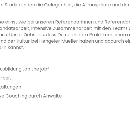
 Studierenden die Gelegenheit, die Atmosphäre und den 
o ernst wie bei unseren Referendarinnen und Referenda
 Mandats­arbeit, intensive Zusammenarbeit mit den Teams
us. Unser Ziel ist es, dass Du nach dem Praktikum einen 
i und der Kultur bei Hengeler Mueller haben und dadurch e
ern kannst.
usbildung „on the job“
rbeit
taltungen
sive Coaching durch Anwälte