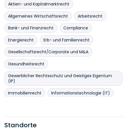
Aktien- und Kapitalmarktrecht
Allgemeines Wirtschaftsrecht
Arbeitsrecht
Bank- und Finanzrecht
Compliance
Energierecht
Erb- und Familienrecht
Gesellschaftsrecht/Corporate und M&A
Gesundheitsrecht
Gewerblicher Rechtsschutz und Geistiges Eigentum
(IP)
Immobilienrecht
Informationstechnologie (IT)
Insolvenzrecht und Restrukturierungen
Kartellrecht und Außenhandel
Legal Tech
Standorte
Life Sciences
Litigation und Arbitration