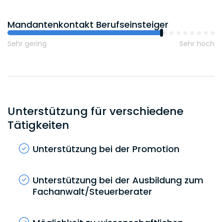
120
Mandantenkontakt Berufseinsteiger
davon Praktikantinnen und Praktikanten
Sehr gering
Sehr hoch
Unterstützung für verschiedene
Tätigkeiten
Unterstützung bei der Promotion
Unterstützung bei der Ausbildung zum
Fachanwalt/Steuerberater