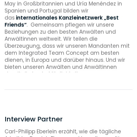
May in Großbritannien und Uría Menéndez in
Spanien und Portugal bilden wir
das
internationales Kanzleinetzwerk „Best
Friends“
. Gemeinsam pflegen wir unsere
Beziehungen zu den besten Anwälten und
Anwältinnen weltweit. Wir teilen die
Überzeugung, dass wir unseren Mandanten mit
dem Integrated Team Concept am besten
dienen, in Europa und darüber hinaus. Und wir
bieten unseren Anwälten und Anwältinnen
damit die beste Möglichkeit
bei grenzüberschreitenden
Transaktionen mitzuwirken.
Regelmäßig brechen die Anwältinnen und
Anwälte zu einem
"Gipfeltreffen" ins Stubaital
auf und übernachten auf einer urigen
Interview Partner
Holzhütte. Zwischen Programmpunkten wie
Klettern, Yoga oder Kochen können sich die
Carl-Philipp Eberlein erzählt, wie die tägliche
Kollegen aller Standorte in einer persönlichen