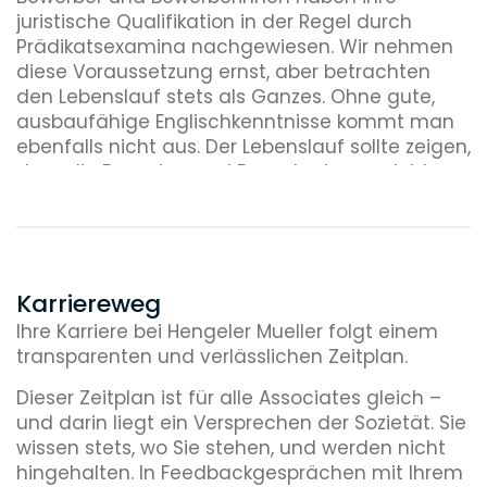
juristische Qualifikation in der Regel durch
Prädikatsexamina nachgewiesen. Wir nehmen
diese Voraussetzung ernst, aber betrachten
den Lebenslauf stets als Ganzes. Ohne gute,
ausbaufähige Englischkenntnisse kommt man
ebenfalls nicht aus. Der Lebenslauf sollte zeigen,
dass die Bewerber und Bewerberinnen nicht nur
hervorragend ausgebildet sind, sondern auch
über den Tellerrand geschaut haben, z. B. durch
Studienortswechsel, Auslandsaufenthalte oder
ein Engagement im außerfachlichen Bereich
(Kultur, Sport o. ä.).
Karriereweg
Ihre Karriere bei Hengeler Mueller folgt einem
transparenten und verlässlichen Zeitplan.
Dieser Zeitplan ist für alle Associates gleich –
und darin liegt ein Versprechen der Sozietät. Sie
wissen stets, wo Sie stehen, und werden nicht
hingehalten. In Feedback­gesprächen mit Ihrem