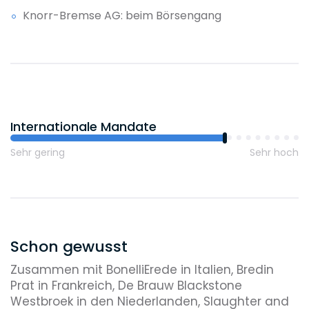
Knorr-Bremse AG: beim Börsengang
METRO: bei der Konzernspaltung
Takeaway.com: beim Erwerb des deutschen
Geschäfts für Essenslieferungen von Delivery Hero
Internationale Mandate
Sehr gering
Sehr hoch
Schon gewusst
Zusammen mit BonelliErede in Italien, Bredin
Prat in Frankreich, De Brauw Blackstone
Westbroek in den Niederlanden, Slaughter and