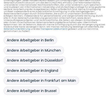
Einwilligungen. Dabei handelt es sich sowohl um Einwilligungen nach dem EU/EWR-
Datenschutzrecht als auch um die des CCPA/CPRA, ePrivacy und Telemedienrechts,
und anderer internationaler Rechtsvorschriften, die unter anderem zum Speichern
und Auslesen von Informationen notwendig und als Rechtsgrundlage für eine geplante
weitere Verarbeitung der ausgelesenen Daten erforderlich sind. Meine Einwilligung
umfasst insbesondere eine ausdrückliche Einwilligung in alle nachgelagerten
Datenverarbeitungen durch Drittanbieter, die auch in unsicheren Drittländern
erfolgen können, insbesondere für personalisierte und zielgerichtete Werbung, durch
alle in ihrer Datenschutzerklärung genannten Unternehmen, sowie deren
Unterauftragsverarbeiter und Verantwortliche, die Daten von diesen Drittanbietern
oder ihnen innerhalb einer Datenverarbeitungskette erhalten oder übermittelt
bekommen. Mir ist bekannt, dass ich meine Einwilligung durch die Verweigerung eines
Klicks auf die Karte verweigern kann. Mit meiner Handlung bestätige ich ebenfalls, die
Datenschutzerklärung
und das
Transparenzdokument
gelesen und zur Kenntnis
genommen zu haben.
Andere Arbeitgeber in Berlin
Andere Arbeitgeber in München
Andere Arbeitgeber in Düsseldorf
Andere Arbeitgeber in England
Andere Arbeitgeber in Frankfurt am Main
Andere Arbeitgeber in Brussel