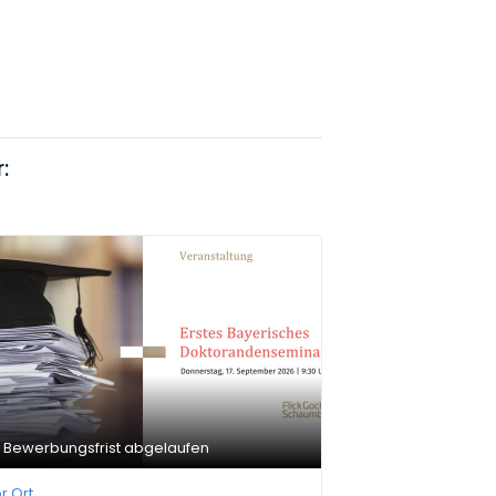
:
Bewerbungsfrist abgelaufen
r Ort