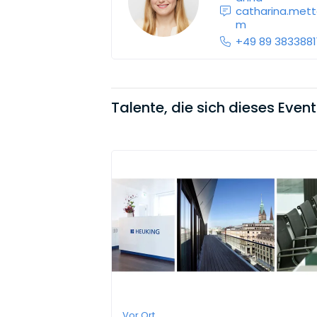
catharina.met
m
+49 89 3833881
Talente, die sich dieses Even
Vor Ort