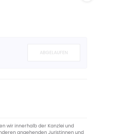
ABGELAUFEN
en wir innerhalb der Kanzlei und
nderen angehenden Juristinnen und