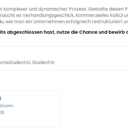
 ein komplexer und dynamischer Prozess. Gestalte diesen P
aucht es Verhandlungsgeschick, kommerzielles Kalkül und
 du, wie man ein Unternehmen erfolgreich restrukturiert und
its abgeschlossen hast, nutze die Chance und bewirb 
ionsstudent:in, Student:in
S
nd.com
00