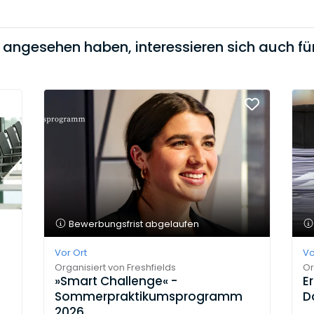
t angesehen haben, interessieren sich auch für
Bewerbungsfrist abgelaufen
Vor Ort
Vo
Organisiert von
Freshfields
Or
»Smart Challenge« -
E
Sommerpraktikumsprogramm
D
2026