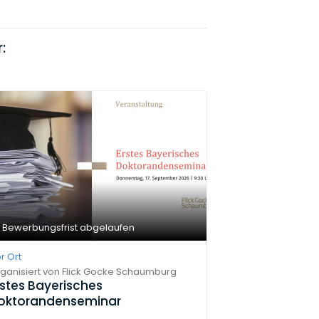
:
Bewerbungsfrist abgelaufen
r Ort
ganisiert von
Flick Gocke Schaumburg
rstes Bayerisches
oktorandenseminar