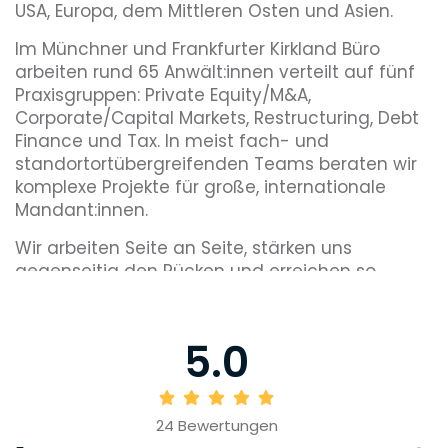
USA, Europa, dem Mittleren Osten und Asien.
Im Münchner und Frankfurter Kirkland Büro
arbeiten rund 65 Anwält:innen verteilt auf fünf
Praxisgruppen: Private Equity/M&A,
Corporate/Capital Markets, Restructuring, Debt
Finance und Tax. In meist fach- und
standortortübergreifenden Teams beraten wir
komplexe Projekte für große, internationale
Mandant:innen.
Wir arbeiten Seite an Seite, stärken uns
gegenseitig den Rücken und erreichen so
gemeinsam unsere Ziele.
Wir geben dir die Chance, dich voll einzubringen
5.0
und deine Karriere auf das nächste Level zu
heben – egal, ob du als Associate,
Referendar:in, wissenschaftliche:r
Mitarbeiter:in/Law Assessor, Praktikant:in oder
24
Bewertungen
studentische:r Mitarbeiter:in bei uns einsteigst.