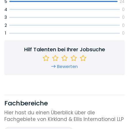
5
24
4
0
Bei Kirkland erwarten dich spannende Mandate,
höchste Expertise und eine Kultur, die dich
3
0
fordert und fördert. Bist du bereit? Dann schicke
2
0
uns deine Bewerbung und lass uns über dich
1
0
reden!
Hilf Talenten bei Ihrer Jobsuche
Bewerten
Fachbereiche
Hier hast du einen Überblick über die
Fachgebiete von Kirkland & Ellis International LLP