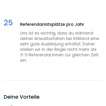
Wahlstation
Du hast deine Anwaltsstation bei Kirkland
25
mit Top-Noten absolviert? Und möchtest
Referendariatsplätze pro Jahr
deine Karriere als Anwalt:in gemeinsam
Uns ist es wichtig, dass du während
mit uns gestalten? Dann besteht bei uns
deiner Anwaltsstation bei Kirkland eine
grundsätzlich die Möglichkeit einer
sehr gute Ausbildung erhältst. Daher
anschließenden Wahlstation – auch im
stellen wir in der Regel nicht mehr als
Ausland.
3-5 Referendar:innen zur gleichen Zeit
ein.
Deine Vorteile