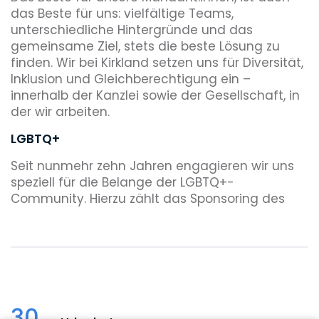
das Beste für uns: vielfältige Teams,
unterschiedliche Hintergründe und das
gemeinsame Ziel, stets die beste Lösung zu
finden. Wir bei Kirkland setzen uns für Diversität,
Inklusion und Gleichberechtigung ein –
innerhalb der Kanzlei sowie der Gesellschaft, in
der wir arbeiten.
LGBTQ+
Seit nunmehr zehn Jahren engagieren wir uns
speziell für die Belange der LGBTQ+-
Community. Hierzu zählt das Sponsoring des
jährlichen GLAAD Spirit Day, der weltweit
größten Kampagne zur Bekämpfung von
Mobbing und zur Akzeptanz von LGBTQ+-
Jugendlichen. Unser Ziel ist es, LGBTQ+-
Personen zu unterstützen und zu fördern und
die LGBTQ+-Rechte durch Sponsoring und Pro-
30
Bono-Arbeit voranzubringen. Unser Engagement