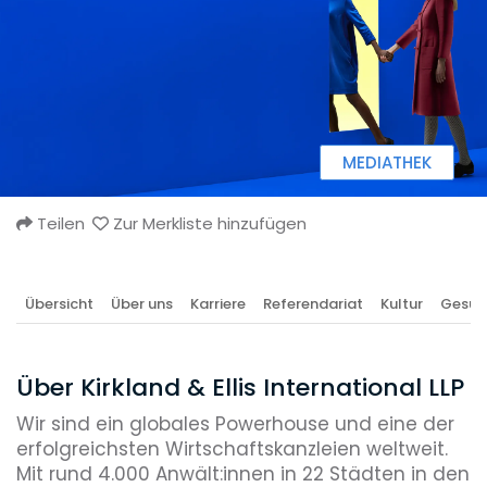
MEDIATHEK
Teilen
Zur Merkliste hinzufügen
Übersicht
Über uns
Karriere
Referendariat
Kultur
Gesun
Über Kirkland & Ellis International LLP
Wir sind ein globales Powerhouse und eine der
erfolgreichsten Wirtschaftskanzleien weltweit.
Mit rund 4.000 Anwält:innen in 22 Städten in den