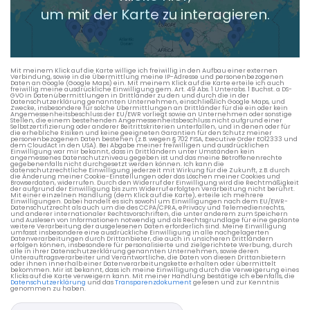
um mit der Karte zu interagieren.
Mit meinem Klick auf die Karte willige ich freiwillig in den Aufbau einer externen
Verbindung, sowie in die Übermittlung meine IP-Adresse und personenbezogenen
Daten an Google (Google Maps) ein. Mit meinem Klick auf die Karte erteile ich auch
freiwillig meine ausdrückliche Einwilligung gem. Art. 49 Abs. 1 Unterabs. 1 Buchst. a DS-
GVO in Datenübermittlungen in Drittländer zu den und durch die in der
Datenschutzerklärung genannten Unternehmen, einschließlich Google Maps, und
Zwecke, insbesondere für solche Übermittlungen an Drittländer für die ein oder kein
Angemessenheitsbeschluss der EU/EWR vorliegt sowie an Unternehmen oder sonstige
Stellen, die einem bestehenden Angemessenheitsbeschluss nicht aufgrund einer
Selbstzertifizierung oder anderer Beitrittskriterien unterfallen, und in denen oder für
die erhebliche Risiken und keine geeigneten Garantien für den Schutz meiner
personenbezogenen Daten bestehen (z.B. wegen § 702 FISA, Executive Order EO12333 und
dem CloudAct in den USA). Bei Abgabe meiner freiwilligen und ausdrücklichen
Einwilligung war mir bekannt, dass in Drittländern unter Umständen kein
angemessenes Datenschutzniveau gegeben ist und das meine Betroffenenrechte
gegebenenfalls nicht durchgesetzt werden können. Ich kann die
datenschutzrechtliche Einwilligung jederzeit mit Wirkung für die Zukunft, z.B. durch
die Änderung meiner Cookie-Einstellungen oder das Löschen meiner Cookies und
Browserdaten, widerrufen. Durch den Widerruf der Einwilligung wird die Rechtmäßigkeit
der aufgrund der Einwilligung bis zum Widerruf erfolgten Verarbeitung nicht berührt.
Mit einer einzelnen Handlung (dem Klick auf die Karte), erteile ich mehrere
Einwilligungen. Dabei handelt es sich sowohl um Einwilligungen nach dem EU/EWR-
Datenschutzrecht als auch um die des CCPA/CPRA, ePrivacy und Telemedienrechts,
und anderer internationaler Rechtsvorschriften, die unter anderem zum Speichern
und Auslesen von Informationen notwendig und als Rechtsgrundlage für eine geplante
weitere Verarbeitung der ausgelesenen Daten erforderlich sind. Meine Einwilligung
umfasst insbesondere eine ausdrückliche Einwilligung in alle nachgelagerten
Datenverarbeitungen durch Drittanbieter, die auch in unsicheren Drittländern
erfolgen können, insbesondere für personalisierte und zielgerichtete Werbung, durch
alle in ihrer Datenschutzerklärung genannten Unternehmen, sowie deren
Unterauftragsverarbeiter und Verantwortliche, die Daten von diesen Drittanbietern
oder ihnen innerhalb einer Datenverarbeitungskette erhalten oder übermittelt
bekommen. Mir ist bekannt, dass ich meine Einwilligung durch die Verweigerung eines
Klicks auf die Karte verweigern kann. Mit meiner Handlung bestätige ich ebenfalls, die
Datenschutzerklärung
und das
Transparenzdokument
gelesen und zur Kenntnis
genommen zu haben.