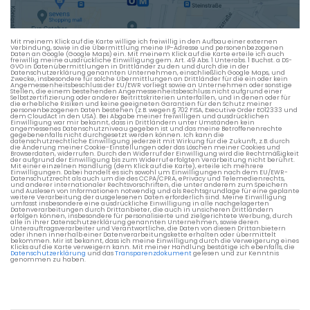
Die berechneten Anreisezeiten basieren auf den
Verkehrsdaten eines typischen Dienstag morgens um 8:30.
Mit meinem Klick auf die Karte willige ich freiwillig in den Aufbau einer externen
Verbindung, sowie in die Übermittlung meine IP-Adresse und personenbezogenen
Daten an Google (Google Maps) ein. Mit meinem Klick auf die Karte erteile ich auch
freiwillig meine ausdrückliche Einwilligung gem. Art. 49 Abs. 1 Unterabs. 1 Buchst. a DS-
GVO in Datenübermittlungen in Drittländer zu den und durch die in der
Datenschutzerklärung genannten Unternehmen, einschließlich Google Maps, und
Zwecke, insbesondere für solche Übermittlungen an Drittländer für die ein oder kein
Angemessenheitsbeschluss der EU/EWR vorliegt sowie an Unternehmen oder sonstige
Stellen, die einem bestehenden Angemessenheitsbeschluss nicht aufgrund einer
Selbstzertifizierung oder anderer Beitrittskriterien unterfallen, und in denen oder für
die erhebliche Risiken und keine geeigneten Garantien für den Schutz meiner
personenbezogenen Daten bestehen (z.B. wegen § 702 FISA, Executive Order EO12333 und
dem CloudAct in den USA). Bei Abgabe meiner freiwilligen und ausdrücklichen
Einwilligung war mir bekannt, dass in Drittländern unter Umständen kein
angemessenes Datenschutzniveau gegeben ist und das meine Betroffenenrechte
gegebenenfalls nicht durchgesetzt werden können. Ich kann die
datenschutzrechtliche Einwilligung jederzeit mit Wirkung für die Zukunft, z.B. durch
die Änderung meiner Cookie-Einstellungen oder das Löschen meiner Cookies und
Browserdaten, widerrufen. Durch den Widerruf der Einwilligung wird die Rechtmäßigkeit
der aufgrund der Einwilligung bis zum Widerruf erfolgten Verarbeitung nicht berührt.
Mit einer einzelnen Handlung (dem Klick auf die Karte), erteile ich mehrere
Einwilligungen. Dabei handelt es sich sowohl um Einwilligungen nach dem EU/EWR-
Datenschutzrecht als auch um die des CCPA/CPRA, ePrivacy und Telemedienrechts,
und anderer internationaler Rechtsvorschriften, die unter anderem zum Speichern
und Auslesen von Informationen notwendig und als Rechtsgrundlage für eine geplante
weitere Verarbeitung der ausgelesenen Daten erforderlich sind. Meine Einwilligung
umfasst insbesondere eine ausdrückliche Einwilligung in alle nachgelagerten
Datenverarbeitungen durch Drittanbieter, die auch in unsicheren Drittländern
erfolgen können, insbesondere für personalisierte und zielgerichtete Werbung, durch
alle in ihrer Datenschutzerklärung genannten Unternehmen, sowie deren
Unterauftragsverarbeiter und Verantwortliche, die Daten von diesen Drittanbietern
oder ihnen innerhalb einer Datenverarbeitungskette erhalten oder übermittelt
bekommen. Mir ist bekannt, dass ich meine Einwilligung durch die Verweigerung eines
Klicks auf die Karte verweigern kann. Mit meiner Handlung bestätige ich ebenfalls, die
Datenschutzerklärung
und das
Transparenzdokument
gelesen und zur Kenntnis
genommen zu haben.