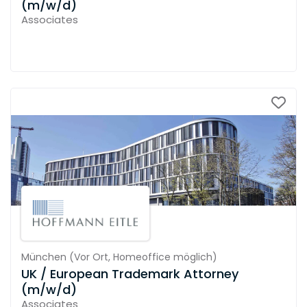
(m/w/d)
Associates
München
(
Vor Ort,
Homeoffice möglich
)
UK / European Trademark Attorney
(m/w/d)
Associates