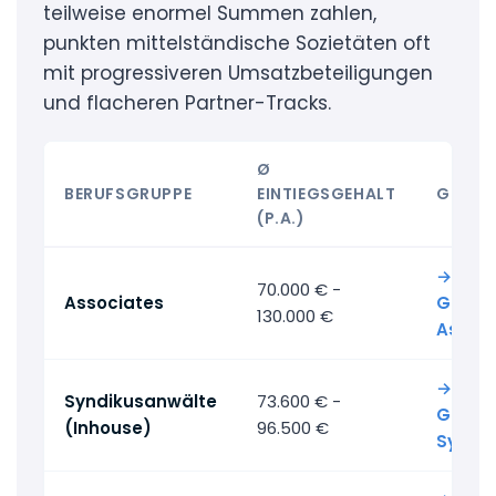
teilweise enormel Summen zahlen,
punkten mittelständische Sozietäten oft
mit progressiveren Umsatzbeteiligungen
und flacheren Partner-Tracks.
Ø
BERUFSGRUPPE
EINTIEGSGEHALT
GEHAL
(P.A.)
→ Alle
70.000 € -
Associates
Gehält
130.000 €
Associ
→ Alle
Syndikusanwälte
73.600 € -
Gehält
(Inhouse)
96.500 €
Syndi