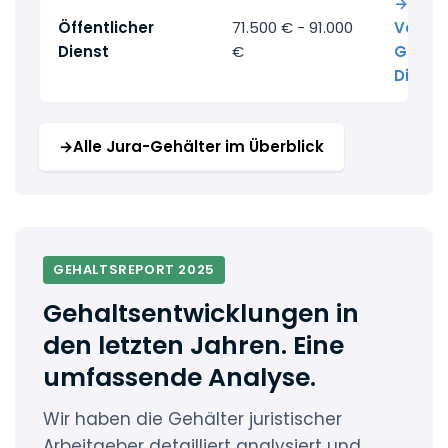
→ Alle
Öffentlicher
71.500 € - 91.000
Volljur
Dienst
€
Gehält
Dienst
→
Alle Jura-Gehälter im Überblick
GEHALTSREPORT 2025
Gehaltsentwicklungen in
den letzten Jahren. Eine
umfassende Analyse.
Wir haben die Gehälter juristischer
Arbeitgeber detailliert analysiert und