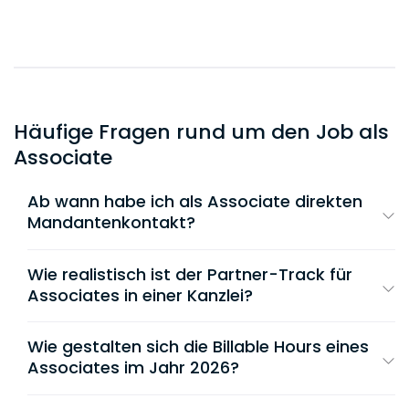
Häufige Fragen rund um den Job als
Associate
Ab wann habe ich als Associate direkten
Mandantenkontakt?
In spezialisierten Kanzleiboutiquen und
mittelständischen Sozietäten wirst du meist
Wie realistisch ist der Partner-Track für
ab dem ersten Tag in die Gespräche mit
Associates in einer Kanzlei?
Mandant:innen eingebunden und begleitest
Der klassische „Up-or-out“-Zwang weicht
(Senior-)Partner zu Gerichtsterminen.
zunehmend flexiblen Karrierestufen
. Der Weg
Wie gestalten sich die Billable Hours eines
zur echten Equity-Partnerschaft dauert in der
Associates im Jahr 2026?
In Großkanzleien läuft die Einarbeitung oft
Regel 6 bis 9 Jahre und erfordert neben
strukturierter, aber distanzierter ab: Hier
Die
Erwartungen an Billable Hours
variieren
herausragender Performance vor allem