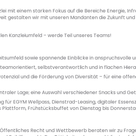
lei mit einem starken Fokus auf die Bereiche Energie, Inf
it gestalten wir mit unseren Mandanten die Zukunft und u
alen Kanzleiumfeld – werde Teil unseres Teams!
rbeitsumfeld sowie spannende Einblicke in anspruchsvoll
eamorientiert, selbstverantwortlich und in flachen Hiera
Potenzial und die Förderung von Diversität – für eine off
ntraler Lage; eine Auswahl verschiedener Snacks und Get
g für EGYM Wellpass, Dienstrad-Leasing, digitaler Essens
 Plattform, Frühstücksbuffet von Dienstag bis Donnersta
, Öffentliches Recht und Wettbewerb beraten wir zu Fra