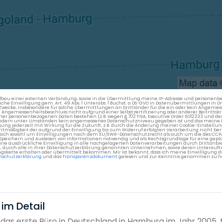
en Aufbau einer externen Verbindung, sowie in die Übermittlung meine IP-Adresse und persone
kliche Einwilligung gem. Art. 49 Abs. 1 Unterabs. 1 Buchst. a DS-GVO in Datenübermittlungen in
cke, insbesondere für solche Übermittlungen an Drittländer für die ein oder kein Angemess
gemessenheitsbeschluss nicht aufgrund einer Selbstzertifizierung oder anderer Beitrittskri
er personenbezogenen Daten bestehen (z.B. wegen § 702 FISA, Executive Order EO12333 und de
ttländern unter Umständen kein angemessenes Datenschutzniveau gegeben ist und das meine 
gung jederzeit mit Wirkung für die Zukunft, z.B. durch die Änderung meiner Cookie-Einstellu
chtmäßigkeit der aufgrund der Einwilligung bis zum Widerruf erfolgten Verarbeitung nicht be
 es sich sowohl um Einwilligungen nach dem EU/EWR-Datenschutzrecht als auch um die des CC
 Speichern und Auslesen von Informationen notwendig und als Rechtsgrundlage für eine gep
eine ausdrückliche Einwilligung in alle nachgelagerten Datenverarbeitungen durch Drittanbie
g, durch alle in ihrer Datenschutzerklärung genannten Unternehmen, sowie deren Unterauftr
gskette erhalten oder übermittelt bekommen. Mir ist bekannt, dass ich meine Einwilligung du
nschutzerklärung
und das
Transparenzdokument
gelesen und zur Kenntnis genommen zu h
 im Detail
das erste Büro in Deutschland in Hamburg im Jahr 2005.