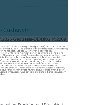
nbezogenen Daten an Google (Google Maps) ein. Mit meinem
 Drittländer zu den und durch die in der Datenschutzerklärung
enheitsbeschluss der EU/EWR vorliegt sowie an
terien unterfallen, und in denen oder für die erhebliche
m CloudAct in den USA). Bei Abgabe meiner freiwilligen und
Betroffenenrechte gegebenenfalls nicht durchgesetzt
ngen oder das Löschen meiner Cookies und Browserdaten,
rührt. Mit einer einzelnen Handlung (dem Klick auf die
PA/CPRA, ePrivacy und Telemedienrechts, und anderer
lante weitere Verarbeitung der ausgelesenen Daten
ter, die auch in unsicheren Drittländern erfolgen können,
agsverarbeiter und Verantwortliche, die Daten von diesen
rch die Verweigerung eines Klicks auf die Karte verweigern
aben.
 München, Frankfurt und Düsseldorf