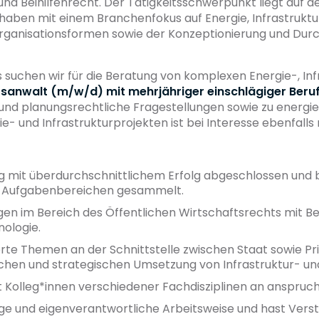
d Beihilfenrecht. Der Tätigkeitsschwerpunkt liegt auf d
orhaben mit einem Branchenfokus auf Energie, Infrastruktu
Organisationsformen sowie der Konzeptionierung und Dur
uchen wir für die Beratung von komplexen Energie-, Inf
tsanwalt (m/w/d)
mit mehrjähriger einschlägiger Ber
- und planungsrechtliche Fragestellungen sowie zu energi
 und Infrastrukturprojekten ist bei Interesse ebenfalls 
ung mit überdurchschnittlichem Erfolg abgeschlossen und 
n Aufgabenbereichen gesammelt.
en im Bereich des Öffentlichen Wirtschaftsrechts mit Bez
ologie.
erte Themen an der Schnittstelle zwischen Staat sowie Pr
chen und strategischen Umsetzung von Infrastruktur- und 
 Kolleg*innen verschiedener Fachdisziplinen an anspruc
ge und eigenverantwortliche Arbeitsweise und hast Verstä