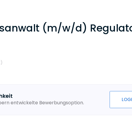
sanwalt (m/w/d) Regulato
t
)
hkeit
LOG
ebern entwickelte Bewerbungsoption.