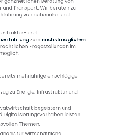
er ganzheitlichen Beratung von
r und Transport. Wir beraten zu
chführung von nationalen und
rastruktur- und
ufserfahrung
zum
nächstmöglichen
erechtlichen Fragestellungen im
möglich.
bereits mehrjährige einschlägige
ug zu Energie, Infrastruktur und
ivatwirtschaft begeistern und
Digitalisierungsvorhaben leisten.
hsvollen Themen.
ndnis für wirtschaftliche