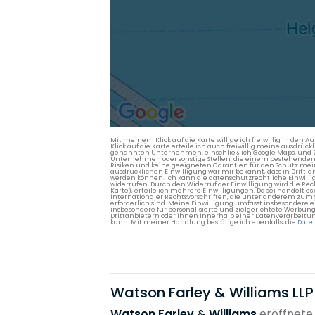
Mit meinem Klick auf die Karte willige ich freiwillig in d
Klick auf die Karte erteile ich auch freiwillig meine ausdrüc
genannten Unternehmen, einschließlich Google Maps, und Zwe
Unternehmen oder sonstige Stellen, die einem bestehenden An
Risiken und keine geeigneten Garantien für den Schutz mein
ausdrücklichen Einwilligung war mir bekannt, dass in Dri
werden können. Ich kann die datenschutzrechtliche Einwilli
widerrufen. Durch den Widerruf der Einwilligung wird die Re
Karte), erteile ich mehrere Einwilligungen. Dabei handelt
internationaler Rechtsvorschriften, die unter anderem zum
erforderlich sind. Meine Einwilligung umfasst insbesondere 
insbesondere für personalisierte und zielgerichtete Werbun
Drittanbietern oder ihnen innerhalb einer Datenverarbeitun
kann. Mit meiner Handlung bestätige ich ebenfalls, die
Date
Watson Farley & Williams LLP
Watson Farley & Williams
eröffnete 