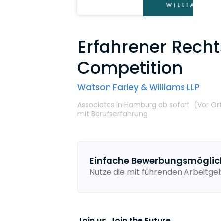
Erfahrener Recht
Competition
Watson Farley & Williams LLP
Associates
in Hamburg
ab sofort
(Vor Or
mit Berufserfahrung
Einfache Bewerbungsmöglic
Nutze die mit führenden Arbeitg
Join us. Join the Future.