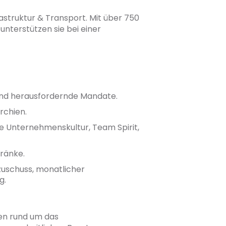
rastruktur & Transport. Mit über 750
nterstützen sie bei einer
e und herausfordernde Mandate.
rchien.
ene Unternehmenskultur, Team Spirit,
ränke.
zuschuss, monatlicher
g.
gen rund um das