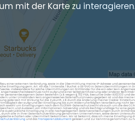
um mit der Karte zu interagieren
en Aufbau einer externen Verbindung, sowie in die Übermittlung meine IP-Adresse und persone
kliche Einwilligung gem. Art. 49 Abs. 1 Unterabs. 1 Buchst. a DS-GVO in Datenübermittlungen in
cke, insbesondere für solche Übermittlungen an Drittländer für die ein oder kein Angemess
gemessenheitsbeschluss nicht aufgrund einer Selbstzertifizierung oder anderer Beitrittskri
er personenbezogenen Daten bestehen (z.B. wegen § 702 FISA, Executive Order EO12333 und de
ttländern unter Umständen kein angemessenes Datenschutzniveau gegeben ist und das meine 
gung jederzeit mit Wirkung für die Zukunft, z.B. durch die Änderung meiner Cookie-Einstellu
chtmäßigkeit der aufgrund der Einwilligung bis zum Widerruf erfolgten Verarbeitung nicht be
 es sich sowohl um Einwilligungen nach dem EU/EWR-Datenschutzrecht als auch um die des CC
 Speichern und Auslesen von Informationen notwendig und als Rechtsgrundlage für eine gep
eine ausdrückliche Einwilligung in alle nachgelagerten Datenverarbeitungen durch Drittanbie
g, durch alle in ihrer Datenschutzerklärung genannten Unternehmen, sowie deren Unterauftr
gskette erhalten oder übermittelt bekommen. Mir ist bekannt, dass ich meine Einwilligung du
nschutzerklärung
und das
Transparenzdokument
gelesen und zur Kenntnis genommen zu h