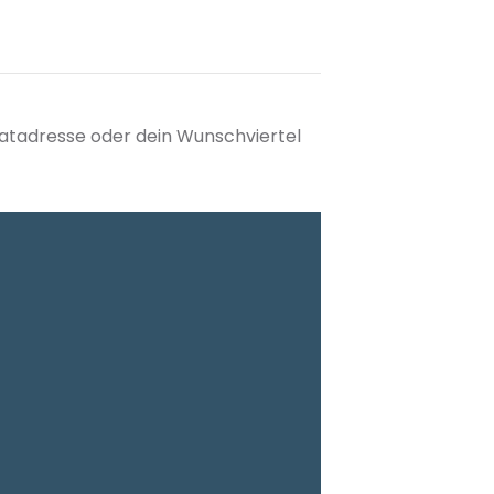
matadresse oder dein Wunschviertel
tuellen Standort hinzufügen