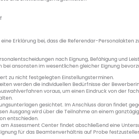
f
h eine Erklärung bei, dass die Referendar-Personalakten 
ersonalentscheidungen nach Eignung, Befähigung und Lei
bei ansonsten im wesentlichen gleicher Eignung bevorzu
ert zu nicht festgelegten Einstellungsterminen.
ten werden die individuellen Bedürfnisse der Bewerberi
s Auswahlverfahren voraus, um einen Eindruck von der fac
lten.
ungsunterlagen gesichtet. Im Anschluss daran findet geg
ssen Ausgang wird über die Teilnahme an einem ganztäg
on entschieden.
e am Assessment Center findet abschließend eine Unter
Eignung für das Beamtenverhältnis auf Probe festzustelle