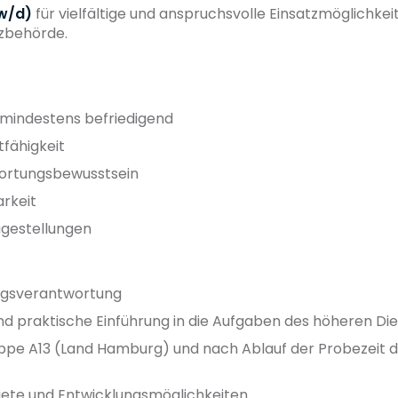
w/d)
für vielfältige und anspruchsvolle Einsatzmöglichkei
nzbehörde.
t mindestens befriedigend
fähigkeit
ortungsbewusstsein
arkeit
agestellungen
ngsverantwortung
und praktische Einführung in die Aufgaben des höheren Di
uppe A13 (Land Hamburg) und nach Ablauf der Probezeit 
biete und Entwicklungsmöglichkeiten