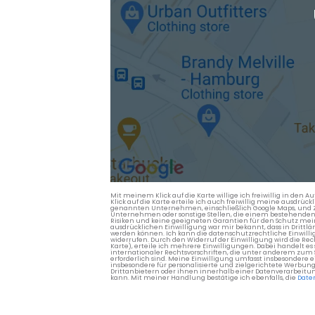
Mit meinem Klick auf die Karte willige ich freiwillig in d
Klick auf die Karte erteile ich auch freiwillig meine ausdrüc
genannten Unternehmen, einschließlich Google Maps, und Zwe
Unternehmen oder sonstige Stellen, die einem bestehenden An
Risiken und keine geeigneten Garantien für den Schutz mein
ausdrücklichen Einwilligung war mir bekannt, dass in Dri
werden können. Ich kann die datenschutzrechtliche Einwilli
widerrufen. Durch den Widerruf der Einwilligung wird die Re
Karte), erteile ich mehrere Einwilligungen. Dabei handelt
internationaler Rechtsvorschriften, die unter anderem zum
erforderlich sind. Meine Einwilligung umfasst insbesondere 
insbesondere für personalisierte und zielgerichtete Werbun
Drittanbietern oder ihnen innerhalb einer Datenverarbeitun
kann. Mit meiner Handlung bestätige ich ebenfalls, die
Date