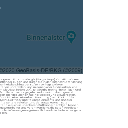
.
nbezogenen Daten an Google (Google Maps) ein. Mit meinem
 Drittländer zu den und durch die in der Datenschutzerklärung
enheitsbeschluss der EU/EWR vorliegt sowie an
terien unterfallen, und in denen oder für die erhebliche
m CloudAct in den USA). Bei Abgabe meiner freiwilligen und
Betroffenenrechte gegebenenfalls nicht durchgesetzt
ngen oder das Löschen meiner Cookies und Browserdaten,
rührt. Mit einer einzelnen Handlung (dem Klick auf die
PA/CPRA, ePrivacy und Telemedienrechts, und anderer
lante weitere Verarbeitung der ausgelesenen Daten
ter, die auch in unsicheren Drittländern erfolgen können,
agsverarbeiter und Verantwortliche, die Daten von diesen
rch die Verweigerung eines Klicks auf die Karte verweigern
aben.