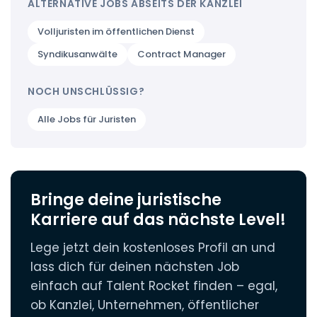
ALTERNATIVE JOBS ABSEITS DER KANZLEI
Neben der fachlichen Qualifikation spielen
Positionen, wie z.B. leitende Beamt:innen oder
auch persönliche Kompetenzen wie
Richter:innen, können noch besser vergütet
Volljuristen im öffentlichen Dienst
analytisches Denken,
werden. Als Beamt:in oder Richter:in bleibt dir
Kommunikationsfähigkeit und eine
Syndikusanwälte
Contract Manager
zudem mehr Netto, da du weniger
gewissenhafte Arbeitsweise eine wichtige
Sozialabgaben zahlst.
Rolle. Für Beamtenstellen musst du zudem die
NOCH UNSCHLÜSSIG?
deutsche Staatsbürgerschaft oder die eines
EU-Mitgliedsstaates besitzen und
Alle Jobs für Juristen
gesundheitlich geeignet sein.
Bringe deine juristische
Karriere auf das nächste Level!
Lege jetzt dein kostenloses Profil an und
lass dich für deinen nächsten Job
einfach auf Talent Rocket finden – egal,
ob Kanzlei, Unternehmen, öffentlicher