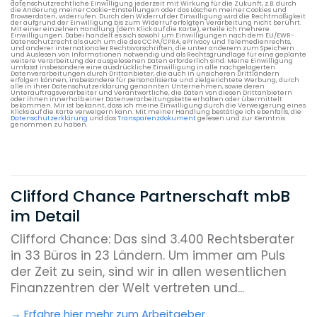
datenschutzrechtliche Einwilligung jederzeit mit Wirkung für die Zukunft, z.B. durch
die Änderung meiner Cookie-Einstellungen oder das Löschen meiner Cookies und
Browserdaten, widerrufen. Durch den Widerruf der Einwilligung wird die Rechtmäßigkeit
der aufgrund der Einwilligung bis zum Widerruf erfolgten Verarbeitung nicht berührt.
Mit einer einzelnen Handlung (dem Klick auf die Karte), erteile ich mehrere
Einwilligungen. Dabei handelt es sich sowohl um Einwilligungen nach dem EU/EWR-
Datenschutzrecht als auch um die des CCPA/CPRA, ePrivacy und Telemedienrechts,
und anderer internationaler Rechtsvorschriften, die unter anderem zum Speichern
und Auslesen von Informationen notwendig und als Rechtsgrundlage für eine geplante
weitere Verarbeitung der ausgelesenen Daten erforderlich sind. Meine Einwilligung
umfasst insbesondere eine ausdrückliche Einwilligung in alle nachgelagerten
Datenverarbeitungen durch Drittanbieter, die auch in unsicheren Drittländern
erfolgen können, insbesondere für personalisierte und zielgerichtete Werbung, durch
alle in ihrer Datenschutzerklärung genannten Unternehmen, sowie deren
Unterauftragsverarbeiter und Verantwortliche, die Daten von diesen Drittanbietern
oder ihnen innerhalb einer Datenverarbeitungskette erhalten oder übermittelt
bekommen. Mir ist bekannt, dass ich meine Einwilligung durch die Verweigerung eines
Klicks auf die Karte verweigern kann. Mit meiner Handlung bestätige ich ebenfalls, die
Datenschutzerklärung
und das
Transparenzdokument
gelesen und zur Kenntnis
genommen zu haben.
Clifford Chance Partnerschaft mbB
im Detail
Clifford Chance: Das sind 3.400 Rechtsberater
in 33 Büros in 23 Ländern. Um immer am Puls
der Zeit zu sein, sind wir in allen wesentlichen
Finanzzentren der Welt vertreten und...
Erfahre hier mehr zum Arbeitgeber