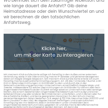
Wo befindet sich dein zukünftiger Arbeitsort und
wie lange dauert die Anfahrt? Gib deine
Heimatadresse oder dein Wunschviertel an und
wir berechnen dir den tatsächlichen
Anfahrtsweg.
Heimatadresse oder Wunschort
Klicke hier,
+ Aktuellen Standort hinzufügen
um mit der Karte zu interagieren.
Die berechneten Anreisezeiten basieren auf den
Verkehrsdaten eines typischen Dienstag morgens um 8:30.
Mit meinem Klick auf die Karte willige ich freiwillig in den Aufbau einer externen
Verbindung, sowie in die Übermittlung meine IP-Adresse und personenbezogenen
Daten an Google (Google Maps) ein. Mit meinem Klick auf die Karte erteile ich auch
freiwillig meine ausdrückliche Einwilligung gem. Art. 49 Abs. 1 Unterabs. 1 Buchst. a DS-
GVO in Datenübermittlungen in Drittländer zu den und durch die in der
Datenschutzerklärung genannten Unternehmen, einschließlich Google Maps, und
Zwecke, insbesondere für solche Übermittlungen an Drittländer für die ein oder kein
Angemessenheitsbeschluss der EU/EWR vorliegt sowie an Unternehmen oder sonstige
Stellen, die einem bestehenden Angemessenheitsbeschluss nicht aufgrund einer
Selbstzertifizierung oder anderer Beitrittskriterien unterfallen, und in denen oder für
die erhebliche Risiken und keine geeigneten Garantien für den Schutz meiner
personenbezogenen Daten bestehen (z.B. wegen § 702 FISA, Executive Order EO12333 und
dem CloudAct in den USA). Bei Abgabe meiner freiwilligen und ausdrücklichen
Einwilligung war mir bekannt, dass in Drittländern unter Umständen kein
angemessenes Datenschutzniveau gegeben ist und das meine Betroffenenrechte
gegebenenfalls nicht durchgesetzt werden können. Ich kann die