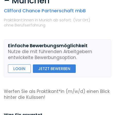
– München
Clifford Chance Partnerschaft mbB
Praktikant:innen
in Munich
ab sofort
(Vor Ort
)
ohne Berufserfahrung
Einfache Bewerbungsmöglichkeit
Nutze die mit führenden Arbeitgebern
entwickelte Bewerbungsoption.
LOGIN
JETZT BEWERBEN
Werfen Sie als Praktikant*in (m/w/d) einen Blick
hinter die Kulissen!
Was Sie erwartet