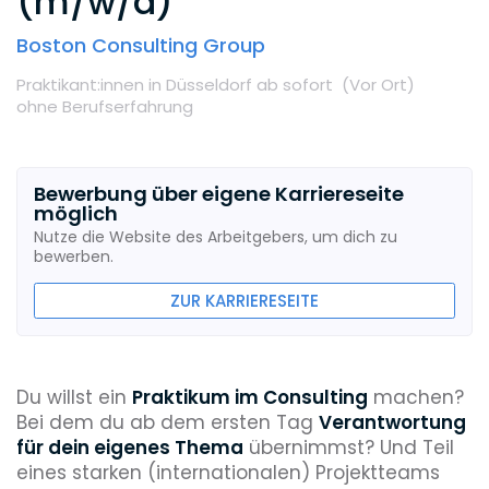
(m/w/d)
Boston Consulting Group
Praktikant:innen
in Düsseldorf
ab sofort
(Vor Ort
)
ohne Berufserfahrung
Bewerbung über eigene Karriereseite
möglich
Nutze die Website des Arbeitgebers, um dich zu
bewerben.
ZUR KARRIERESEITE
Du willst ein
Praktikum im Consulting
machen?
Bei dem du ab dem ersten Tag
Verantwortung
für dein eigenes Thema
übernimmst? Und Teil
eines starken (internationalen) Projektteams