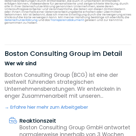
Datenverarbeitungen durch Drittanbieter, die auch in unsicheren Drittländern
erfolgen können, insbesondere für personalisierte und zielgerichtete Werbung, durch
alle in ihrer Datenschutzerklärung genannten Unternehmen, sowie deren
Unterauftragsverarbeiter und Verantwortliche, die Daten von diesen Drittanbietern
oder ihnen innerhalb einer Datenverarbeitungskette erhalten oder übermittelt
bekommen. Mir ist bekannt, dass ich meine Einwilligung durch die Verweigerung eines
Klicks auf die Karte verweigern kann. Mit meiner Handlung bestätige ich ebenfalls, die
Datenschutzerklärung
und das
Transparenzdokument
gelesen und zur Kenntnis
genommen zu haben.
Boston Consulting Group im Detail
Wer wir sind
Boston Consulting Group (BCG) ist eine der
weltweit führenden strategischen
Unternehmensberatungen. Wir entwickeln in
enger Zusammenarbeit mit unseren...
Erfahre hier mehr zum Arbeitgeber
Reaktionszeit
Boston Consulting Group GmbH antwortet
normalerweise innerhalb von 3 Wochen