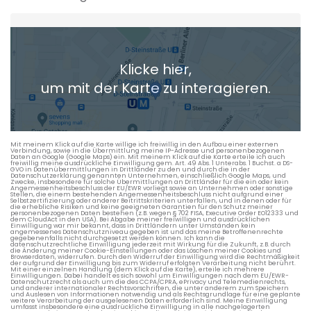
Heimatadresse oder Wunschort
Klicke hier,
+ Aktuellen Standort hinzufügen
um mit der Karte zu interagieren.
Die berechneten Anreisezeiten basieren auf den
Verkehrsdaten eines typischen Dienstag morgens um 8:30.
Mit meinem Klick auf die Karte willige ich freiwillig in den Aufbau einer externen
Verbindung, sowie in die Übermittlung meine IP-Adresse und personenbezogenen
Daten an Google (Google Maps) ein. Mit meinem Klick auf die Karte erteile ich auch
freiwillig meine ausdrückliche Einwilligung gem. Art. 49 Abs. 1 Unterabs. 1 Buchst. a DS-
GVO in Datenübermittlungen in Drittländer zu den und durch die in der
Datenschutzerklärung genannten Unternehmen, einschließlich Google Maps, und
Zwecke, insbesondere für solche Übermittlungen an Drittländer für die ein oder kein
Angemessenheitsbeschluss der EU/EWR vorliegt sowie an Unternehmen oder sonstige
Stellen, die einem bestehenden Angemessenheitsbeschluss nicht aufgrund einer
Selbstzertifizierung oder anderer Beitrittskriterien unterfallen, und in denen oder für
die erhebliche Risiken und keine geeigneten Garantien für den Schutz meiner
personenbezogenen Daten bestehen (z.B. wegen § 702 FISA, Executive Order EO12333 und
dem CloudAct in den USA). Bei Abgabe meiner freiwilligen und ausdrücklichen
Einwilligung war mir bekannt, dass in Drittländern unter Umständen kein
angemessenes Datenschutzniveau gegeben ist und das meine Betroffenenrechte
gegebenenfalls nicht durchgesetzt werden können. Ich kann die
datenschutzrechtliche Einwilligung jederzeit mit Wirkung für die Zukunft, z.B. durch
die Änderung meiner Cookie-Einstellungen oder das Löschen meiner Cookies und
Browserdaten, widerrufen. Durch den Widerruf der Einwilligung wird die Rechtmäßigkeit
der aufgrund der Einwilligung bis zum Widerruf erfolgten Verarbeitung nicht berührt.
Mit einer einzelnen Handlung (dem Klick auf die Karte), erteile ich mehrere
Einwilligungen. Dabei handelt es sich sowohl um Einwilligungen nach dem EU/EWR-
Datenschutzrecht als auch um die des CCPA/CPRA, ePrivacy und Telemedienrechts,
und anderer internationaler Rechtsvorschriften, die unter anderem zum Speichern
und Auslesen von Informationen notwendig und als Rechtsgrundlage für eine geplante
weitere Verarbeitung der ausgelesenen Daten erforderlich sind. Meine Einwilligung
umfasst insbesondere eine ausdrückliche Einwilligung in alle nachgelagerten